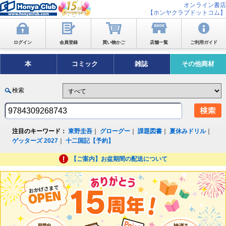
オンライン書店
【ホンヤクラブドットコム】
ログイン
会員登録
買い物かご
店舗一覧
ご利用ガイド
本
コミック
雑誌
その他商材
検索
注目のキーワード：
東野圭吾
｜
グローグー
｜
課題図書
｜
夏休みドリル
｜
ゲッターズ 2027
｜
十二国記【予約】
【ご案内】お盆期間の配送について