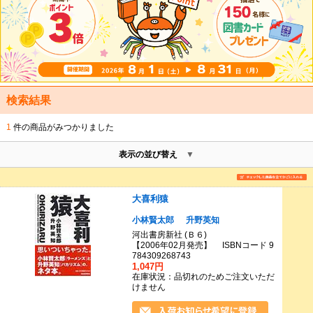
検索結果
1
件の商品がみつかりました
表示の並び替え
大喜利猿
小林賢太郎
升野英知
河出書房新社 (Ｂ６)
【2006年02月発売】 ISBNコード 9
784309268743
1,047円
在庫状況：品切れのためご注文いただ
けません