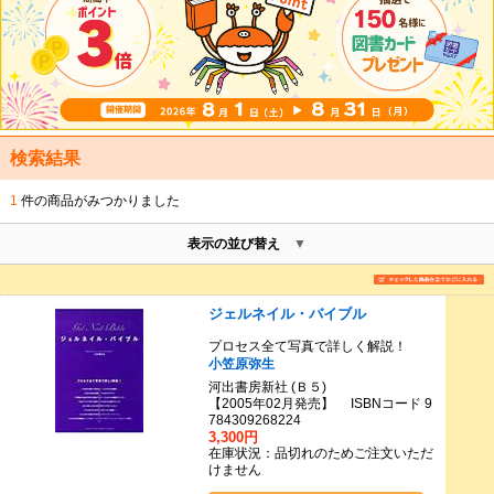
検索結果
1
件の商品がみつかりました
表示の並び替え
ジェルネイル・バイブル
プロセス全て写真で詳しく解説！
小笠原弥生
河出書房新社 (Ｂ５)
【2005年02月発売】 ISBNコード 9
784309268224
3,300円
在庫状況：品切れのためご注文いただ
けません