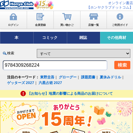
オンライン書店
【ホンヤクラブドットコム】
ログイン
会員登録
買い物かご
店舗一覧
ご利用ガイド
本
コミック
雑誌
その他商材
検索
注目のキーワード：
東野圭吾
｜
グローグー
｜
課題図書
｜
夏休みドリル
｜
ゲッターズ 2027
｜
六星占術 2027
【お知らせ】地震の影響による商品のお届けについて