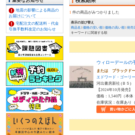
重要なお知らせ
検索結果
地震の影響による商品の
1
件の商品がみつかりました
お届けについて
表示の並び替え
宅配注文の配送料・代金
商品名
価格の安い順
価格の高い順
発売
引換手数料改定のお知らせ
キーワードに関連する順
ウィローデールの
または ブラックド
エドワード・ゴーリ
河出書房新社 (Ｂ５)
【2024年10月発売】 I
価格：1,540円（本体
在庫状況：在庫あり（