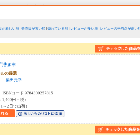
日が新しい順
発売日が古い順
売れている順
レビューが多い順
レビューの平均点が高い
手漕ぎ車
ールの帰還
ー
柴田元幸
SBNコード 9784309257815
：1,400円＋税）
1～2日で出荷）