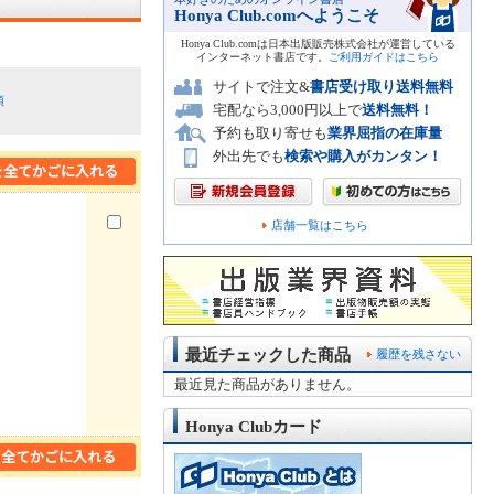
Honya Club.comへようこそ
Honya Club.comは日本出版販売株式会社が運営している
インターネット書店です。
ご利用ガイドはこちら
サイトで注文&
書店受け取り送料無料
順
宅配なら3,000円以上で
送料無料！
予約も取り寄せも
業界屈指の在庫量
外出先でも
検索や購入がカンタン！
店舗一覧はこちら
最近チェックした商品
履歴を残さない
最近見た商品がありません。
Honya Clubカード