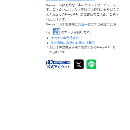
Honya Clubはお得な「本のポイントサービス」で
す。ご入会いただいたお客様には特典が盛りだくさ
ん！お近くのHonyaClub加盟書店でご入会、ご利用
いただけます。
Honya Club加盟書店は
にてご確認くださ
店舗一覧
い。
のマークが目印です。
HonyaClub会員規約
個人情報の取扱いに関する規程
※上記は加盟書店店頭で使用できるHonyaClubカー
ドの規約です。