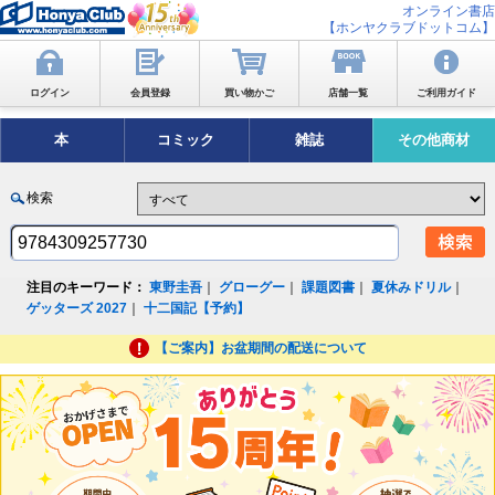
オンライン書店
【ホンヤクラブドットコム】
ログイン
会員登録
買い物かご
店舗一覧
ご利用ガイド
本
コミック
雑誌
その他商材
検索
注目のキーワード：
東野圭吾
｜
グローグー
｜
課題図書
｜
夏休みドリル
｜
ゲッターズ 2027
｜
十二国記【予約】
【ご案内】お盆期間の配送について