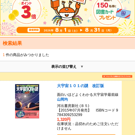
検索結果
1
件の商品がみつかりました
表示の並び替え
大宇宙１０１の謎 改訂版
面白いほどよくわかる大宇宙学最前線
山岡均
河出書房新社 (Ｂ５)
【2015年07月発売】 ISBNコード 9
784309253299
1,320円
在庫状況：品切れのためご注文いただ
けません