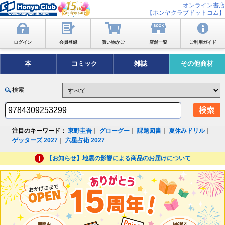
オンライン書店
【ホンヤクラブドットコム】
ログイン
会員登録
買い物かご
店舗一覧
ご利用ガイド
本
コミック
雑誌
その他商材
検索
注目のキーワード：
東野圭吾
｜
グローグー
｜
課題図書
｜
夏休みドリル
｜
ゲッターズ 2027
｜
六星占術 2027
【お知らせ】地震の影響による商品のお届けについて