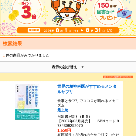
検索結果
1
件の商品がみつかりました
表示の並び替え
世界の精神科医がすすめるメンタ
ルサプリ
食事とサプリでココロが晴れるメカニ
ズム
最上悠
河出書房新社 (Ｂ６)
【2007年03月発売】 ISBNコード 9
784309252070
1,650円
在庫状況：品切れのためご注文いただ