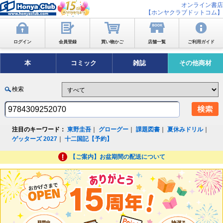
オンライン書店
【ホンヤクラブドットコム】
ログイン
会員登録
買い物かご
店舗一覧
ご利用ガイド
本
コミック
雑誌
その他商材
検索
注目のキーワード：
東野圭吾
｜
グローグー
｜
課題図書
｜
夏休みドリル
｜
ゲッターズ 2027
｜
十二国記【予約】
【ご案内】お盆期間の配送について