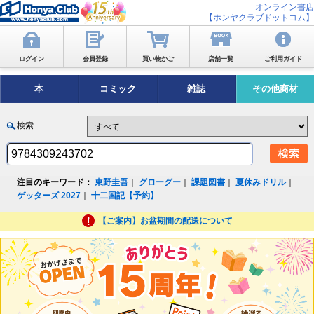
オンライン書店
【ホンヤクラブドットコム】
ログイン
会員登録
買い物かご
店舗一覧
ご利用ガイド
本
コミック
雑誌
その他商材
検索
注目のキーワード：
東野圭吾
｜
グローグー
｜
課題図書
｜
夏休みドリル
｜
ゲッターズ 2027
｜
十二国記【予約】
【ご案内】お盆期間の配送について