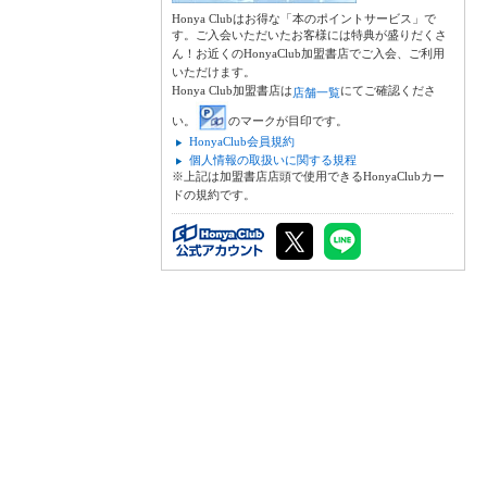
Honya Clubはお得な「本のポイントサービス」で
す。ご入会いただいたお客様には特典が盛りだくさ
ん！お近くのHonyaClub加盟書店でご入会、ご利用
いただけます。
Honya Club加盟書店は
にてご確認くださ
店舗一覧
い。
のマークが目印です。
HonyaClub会員規約
個人情報の取扱いに関する規程
※上記は加盟書店店頭で使用できるHonyaClubカー
ドの規約です。