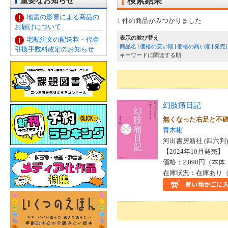
重要なお知らせ
検索結果
地震の影響による商品の
1
件の商品がみつかりました
お届けについて
表示の並び替え
宅配注文の配送料・代金
商品名
価格の安い順
価格の高い順
発売
引換手数料改定のお知らせ
キーワードに関連する順
幻肢痛日記
無くなった右足と不
青木彬
河出書房新社 (四六判)
【2024年10月発売】 I
価格：2,090円（本体
在庫状況：在庫あり（