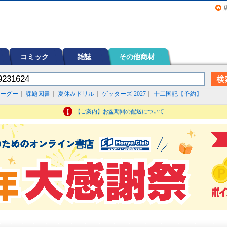
画（コミック）など在庫も充実
コミック
雑誌
その他商材
ーグー
｜
課題図書
｜
夏休みドリル
｜
ゲッターズ 2027
｜
十二国記【予約】
【ご案内】お盆期間の配送について