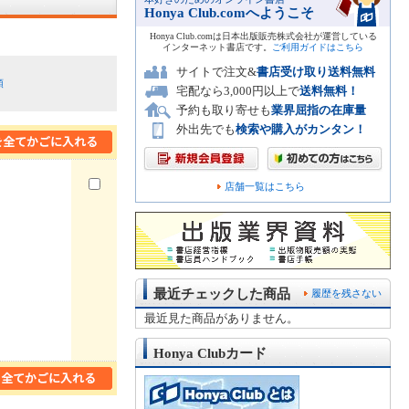
Honya Club.comへようこそ
Honya Club.comは日本出版販売株式会社が運営している
インターネット書店です。
ご利用ガイドはこちら
サイトで注文&
書店受け取り送料無料
順
宅配なら3,000円以上で
送料無料！
予約も取り寄せも
業界屈指の在庫量
外出先でも
検索や購入がカンタン！
店舗一覧はこちら
最近チェックした商品
履歴を残さない
最近見た商品がありません。
Honya Clubカード