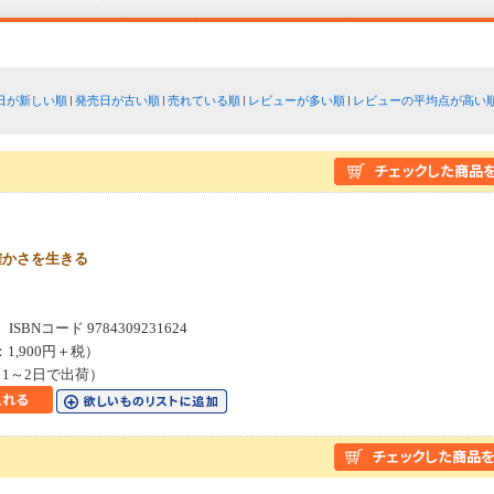
日が新しい順
発売日が古い順
売れている順
レビューが多い順
レビューの平均点が高い
確かさを生きる
SBNコード 9784309231624
：1,900円＋税）
1～2日で出荷）