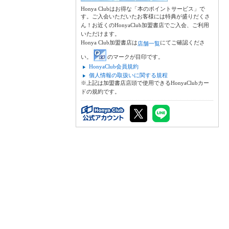
Honya Clubはお得な「本のポイントサービス」で
す。ご入会いただいたお客様には特典が盛りだくさ
ん！お近くのHonyaClub加盟書店でご入会、ご利用
いただけます。
Honya Club加盟書店は
にてご確認くださ
店舗一覧
い。
のマークが目印です。
HonyaClub会員規約
個人情報の取扱いに関する規程
※上記は加盟書店店頭で使用できるHonyaClubカー
ドの規約です。