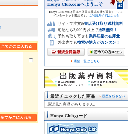
Honya Club.comへようこそ
Honya Club.comは日本出版販売株式会社が運営している
インターネット書店です。
ご利用ガイドはこちら
サイトで注文&
書店受け取り送料無料
順
宅配なら3,000円以上で
送料無料！
予約も取り寄せも
業界屈指の在庫量
外出先でも
検索や購入がカンタン！
店舗一覧はこちら
最近チェックした商品
履歴を残さない
最近見た商品がありません。
Honya Clubカード