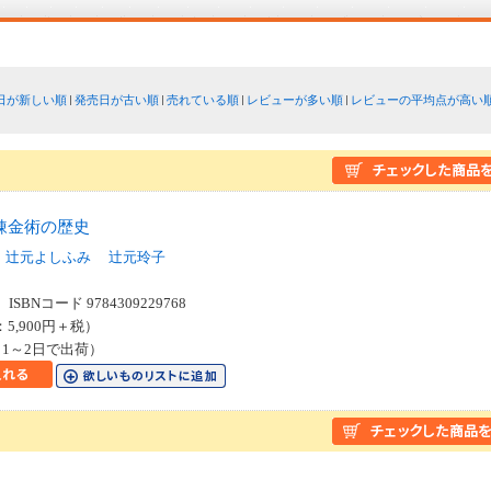
日が新しい順
発売日が古い順
売れている順
レビューが多い順
レビューの平均点が高い
錬金術の歴史
辻元よしふみ
辻元玲子
SBNコード 9784309229768
：5,900円＋税）
1～2日で出荷）