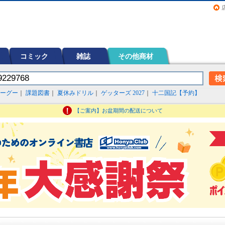
画（コミック）など在庫も充実
コミック
雑誌
その他商材
ーグー
｜
課題図書
｜
夏休みドリル
｜
ゲッターズ 2027
｜
十二国記【予約】
【ご案内】お盆期間の配送について