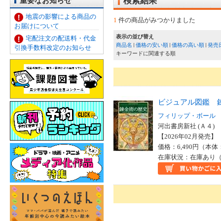
重要なお知らせ
検索結果
地震の影響による商品の
1
件の商品がみつかりました
お届けについて
表示の並び替え
宅配注文の配送料・代金
商品名
価格の安い順
価格の高い順
発売
引換手数料改定のお知らせ
キーワードに関連する順
ビジュアル図鑑 
フィリップ・ボール
河出書房新社 (Ａ４)
【2026年02月発売】 I
価格：6,490円（本体
在庫状況：在庫あり（