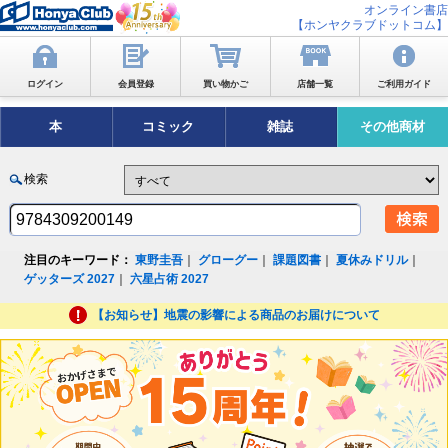
オンライン書店
【ホンヤクラブドットコム】
ログイン
会員登録
買い物かご
店舗一覧
ご利用ガイド
本
コミック
雑誌
その他商材
検索
注目のキーワード：
東野圭吾
｜
グローグー
｜
課題図書
｜
夏休みドリル
｜
ゲッターズ 2027
｜
六星占術 2027
【お知らせ】地震の影響による商品のお届けについて