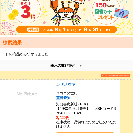
検索結果
1
件の商品がみつかりました
表示の並び替え
カザノヴァ
ロココの世紀
窪田般弥
河出書房新社 (Ｂ６)
【1983年03月発売】 ISBNコード 9
784309200149
2,420円
在庫状況：品切れのためご注文いただ
けません