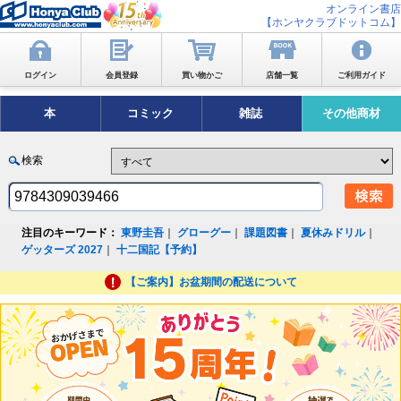
オンライン書店
【ホンヤクラブドットコム】
ログイン
会員登録
買い物かご
店舗一覧
ご利用ガイド
本
コミック
雑誌
その他商材
検索
注目のキーワード：
東野圭吾
｜
グローグー
｜
課題図書
｜
夏休みドリル
｜
ゲッターズ 2027
｜
十二国記【予約】
【ご案内】お盆期間の配送について