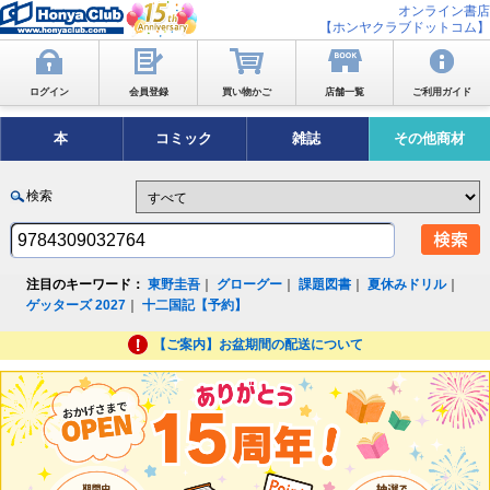
オンライン書店
【ホンヤクラブドットコム】
ログイン
会員登録
買い物かご
店舗一覧
ご利用ガイド
本
コミック
雑誌
その他商材
検索
注目のキーワード：
東野圭吾
｜
グローグー
｜
課題図書
｜
夏休みドリル
｜
ゲッターズ 2027
｜
十二国記【予約】
【ご案内】お盆期間の配送について