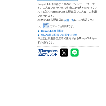
Honya Clubはお得な「本のポイントサービス」で
す。ご入会いただいたお客様には特典が盛りだくさ
ん！お近くのHonyaClub加盟書店でご入会、ご利用
いただけます。
Honya Club加盟書店は
にてご確認くださ
店舗一覧
い。
のマークが目印です。
HonyaClub会員規約
個人情報の取扱いに関する規程
※上記は加盟書店店頭で使用できるHonyaClubカー
ドの規約です。