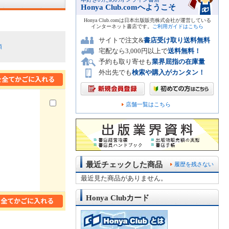
Honya Club.comへようこそ
Honya Club.comは日本出版販売株式会社が運営している
インターネット書店です。
ご利用ガイドはこちら
サイトで注文&
書店受け取り送料無料
順
宅配なら3,000円以上で
送料無料！
予約も取り寄せも
業界屈指の在庫量
外出先でも
検索や購入がカンタン！
店舗一覧はこちら
最近チェックした商品
履歴を残さない
最近見た商品がありません。
Honya Clubカード