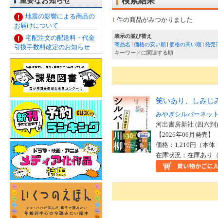
重要なお知らせ
検索結果
地震の影響による商品の
1
件の商品がみつかりました
お届けについて
表示の並び替え
宅配注文の配送料・代金
商品名
価格の安い順
価格の高い順
発売
引換手数料改定のお知らせ
キーワードに関連する順
笑いあり、しみじ
みやぎシルバーネッ
河出書房新社 (四六判)
【2026年06月発売】 I
価格：1,210円（本体
在庫状況：在庫あり（