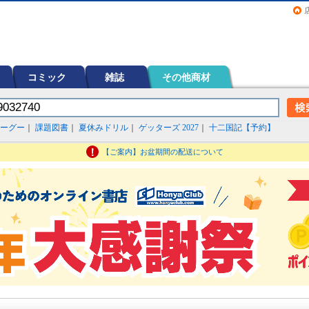
画（コミック）など在庫も充実
コミック
雑誌
その他商材
ーグー
｜
課題図書
｜
夏休みドリル
｜
ゲッターズ 2027
｜
十二国記【予約】
【ご案内】お盆期間の配送について