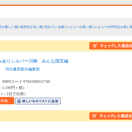
日が新しい順
発売日が古い順
売れている順
レビューが多い順
レビューの平均点が高い
みありシルバー川柳 みんな国宝編
ト
河出書房新社編集部
SBNコード 9784309032740
：1,100円＋税）
1～2日で出荷）