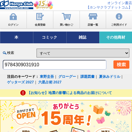
オンライン書店
【ホンヤクラブドットコム】
ログイン
会員登録
買い物かご
店舗一覧
ご利用ガイド
本
コミック
雑誌
その他商材
検索
注目のキーワード：
東野圭吾
｜
グローグー
｜
課題図書
｜
夏休みドリル
｜
ゲッターズ 2027
｜
六星占術 2027
【お知らせ】地震の影響による商品のお届けについて