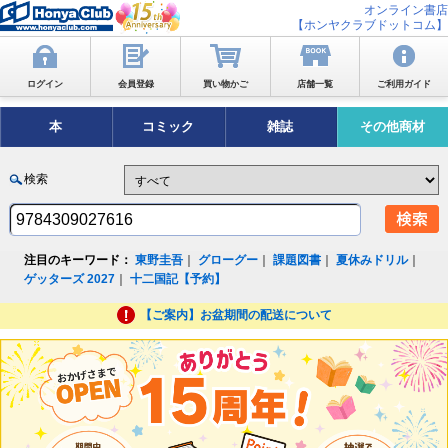
オンライン書店
【ホンヤクラブドットコム】
ログイン
会員登録
買い物かご
店舗一覧
ご利用ガイド
本
コミック
雑誌
その他商材
検索
注目のキーワード：
東野圭吾
｜
グローグー
｜
課題図書
｜
夏休みドリル
｜
ゲッターズ 2027
｜
十二国記【予約】
【ご案内】お盆期間の配送について