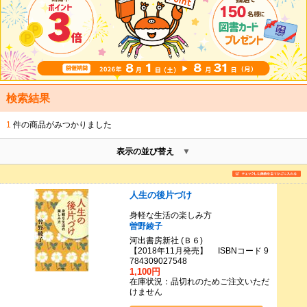
検索結果
1
件の商品がみつかりました
表示の並び替え
人生の後片づけ
身軽な生活の楽しみ方
曽野綾子
河出書房新社 (Ｂ６)
【2018年11月発売】 ISBNコード 9
784309027548
1,100円
在庫状況：品切れのためご注文いただ
けません