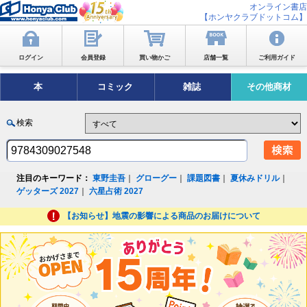
オンライン書店
【ホンヤクラブドットコム】
ログイン
会員登録
買い物かご
店舗一覧
ご利用ガイド
本
コミック
雑誌
その他商材
検索
注目のキーワード：
東野圭吾
｜
グローグー
｜
課題図書
｜
夏休みドリル
｜
ゲッターズ 2027
｜
六星占術 2027
【お知らせ】地震の影響による商品のお届けについて