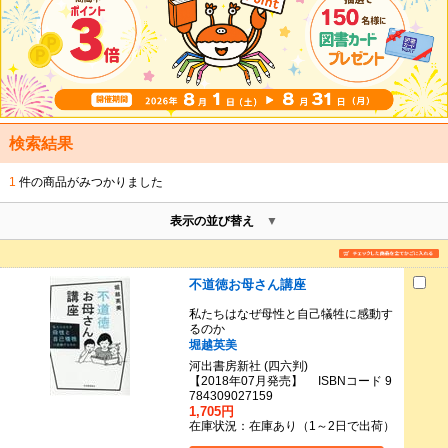
検索結果
1
件の商品がみつかりました
表示の並び替え
不道徳お母さん講座
私たちはなぜ母性と自己犠牲に感動す
るのか
堀越英美
河出書房新社 (四六判)
【2018年07月発売】 ISBNコード 9
784309027159
1,705円
在庫状況：在庫あり（1～2日で出荷）