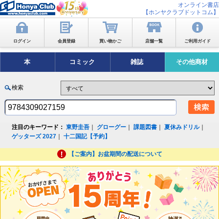
オンライン書店
【ホンヤクラブドットコム】
ログイン
会員登録
買い物かご
店舗一覧
ご利用ガイド
本
コミック
雑誌
その他商材
検索
注目のキーワード：
東野圭吾
｜
グローグー
｜
課題図書
｜
夏休みドリル
｜
ゲッターズ 2027
｜
十二国記【予約】
【ご案内】お盆期間の配送について