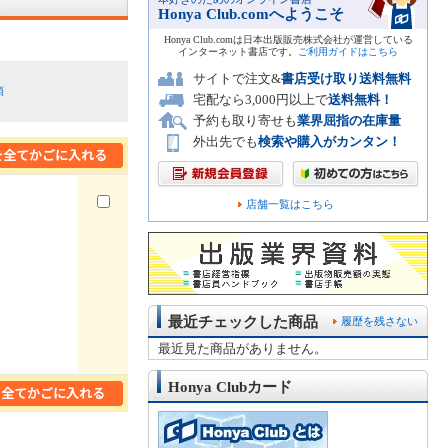
Honya Club.comへようこそ
Honya Club.comは日本出版販売株式会社が運営している
インターネット書店です。
ご利用ガイドはこちら
サイトで注文&
書店受け取り送料無料
順
宅配なら3,000円以上で
送料無料！
予約も取り寄せも
業界屈指の在庫量
外出先でも
検索や購入がカンタン！
店舗一覧はこちら
最近チェックした商品
履歴を残さない
最近見た商品がありません。
Honya Clubカード