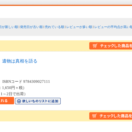
日が新しい順
発売日が古い順
売れている順
レビューが多い順
レビューの平均点が高い
 遺物は真相を語る
SBNコード 9784309027111
：1,650円＋税）
1～2日で出荷）