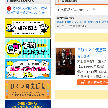
重要なお知らせ
検索結果
宅配注文の配送料・代金
1
件の商品がみつかりました
引換手数料改定のお知らせ
表示の並び替え
商品名
価格の安い順
価格の高い順
発売
キーワードに関連する順
日航１２３便墜落
青山透子
河出書房新社 (四六判)
【2018年07月発売】 I
価格：1,815円（本体
在庫状況：在庫あり（