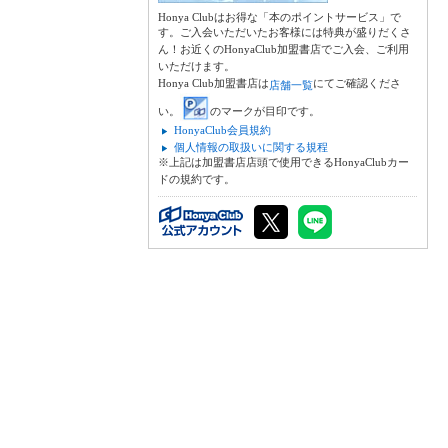
Honya Clubはお得な「本のポイントサービス」で
す。ご入会いただいたお客様には特典が盛りだくさ
ん！お近くのHonyaClub加盟書店でご入会、ご利用
いただけます。
Honya Club加盟書店は
にてご確認くださ
店舗一覧
い。
のマークが目印です。
HonyaClub会員規約
個人情報の取扱いに関する規程
※上記は加盟書店店頭で使用できるHonyaClubカー
ドの規約です。