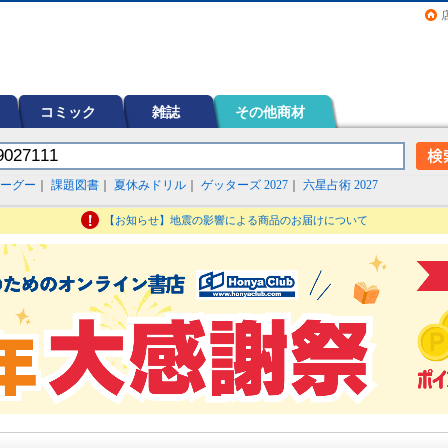
画（コミック）など在庫も充実
コミック
雑誌
その他商材
ーグー
｜
課題図書
｜
夏休みドリル
｜
ゲッターズ 2027
｜
六星占術 2027
【お知らせ】地震の影響による商品のお届けについて