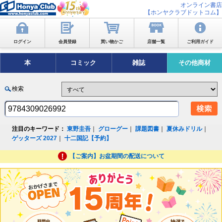
オンライン書店
【ホンヤクラブドットコム】
ログイン
会員登録
買い物かご
店舗一覧
ご利用ガイド
本
コミック
雑誌
その他商材
検索
注目のキーワード：
東野圭吾
｜
グローグー
｜
課題図書
｜
夏休みドリル
｜
ゲッターズ 2027
｜
十二国記【予約】
【ご案内】お盆期間の配送について