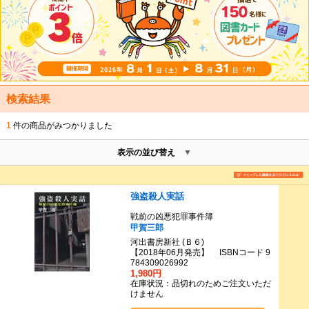
検索結果
1
件の商品がみつかりました
表示の並び替え
強盗殺人実話
戦前の凶悪犯罪事件簿
甲賀三郎
河出書房新社 (Ｂ６)
【2018年06月発売】 ISBNコード 9
784309026992
1,980円
在庫状況：品切れのためご注文いただ
けません