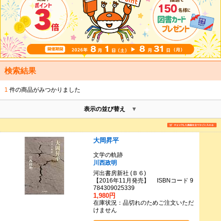
検索結果
1
件の商品がみつかりました
表示の並び替え
大岡昇平
文学の軌跡
川西政明
河出書房新社 (Ｂ６)
【2016年11月発売】 ISBNコード 9
784309025339
1,980円
在庫状況：品切れのためご注文いただ
けません