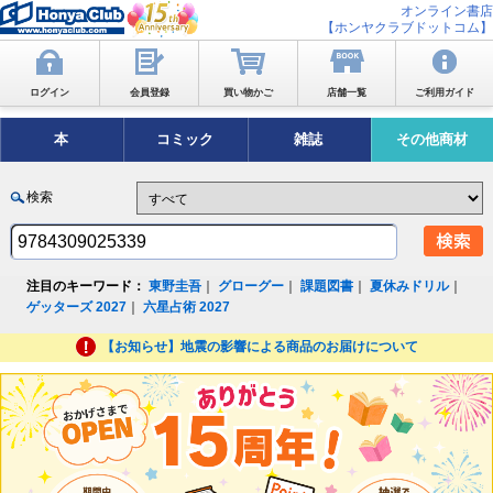
オンライン書店
【ホンヤクラブドットコム】
ログイン
会員登録
買い物かご
店舗一覧
ご利用ガイド
本
コミック
雑誌
その他商材
検索
注目のキーワード：
東野圭吾
｜
グローグー
｜
課題図書
｜
夏休みドリル
｜
ゲッターズ 2027
｜
六星占術 2027
【お知らせ】地震の影響による商品のお届けについて