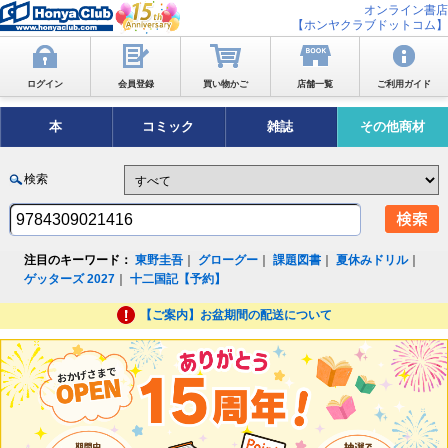
オンライン書店
【ホンヤクラブドットコム】
ログイン
会員登録
買い物かご
店舗一覧
ご利用ガイド
本
コミック
雑誌
その他商材
検索
注目のキーワード：
東野圭吾
｜
グローグー
｜
課題図書
｜
夏休みドリル
｜
ゲッターズ 2027
｜
十二国記【予約】
【ご案内】お盆期間の配送について