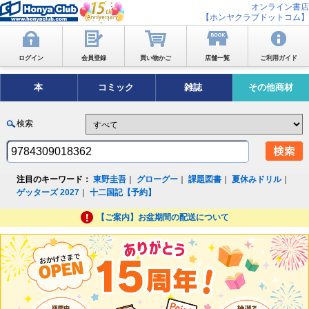
オンライン書店
【ホンヤクラブドットコム】
ログイン
会員登録
買い物かご
店舗一覧
ご利用ガイド
本
コミック
雑誌
その他商材
検索
注目のキーワード：
東野圭吾
｜
グローグー
｜
課題図書
｜
夏休みドリル
｜
ゲッターズ 2027
｜
十二国記【予約】
【ご案内】お盆期間の配送について