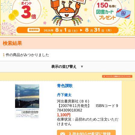
検索結果
1
件の商品がみつかりました
表示の並び替え
青色讃歌
丹下健太
河出書房新社 (Ｂ６)
【2007年11月発売】 ISBNコード 9
784309018362
1,100円
在庫状況：品切れのためご注文いただ
けません