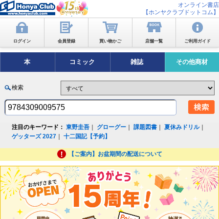
オンライン書店
【ホンヤクラブドットコム】
ログイン
会員登録
買い物かご
店舗一覧
ご利用ガイド
本
コミック
雑誌
その他商材
検索
注目のキーワード：
東野圭吾
｜
グローグー
｜
課題図書
｜
夏休みドリル
｜
ゲッターズ 2027
｜
十二国記【予約】
【ご案内】お盆期間の配送について