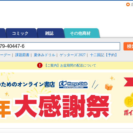
画（コミック）など在庫も充実
コミック
雑誌
その他商材
ーグー
｜
課題図書
｜
夏休みドリル
｜
ゲッターズ 2027
｜
十二国記【予約】
【ご案内】お盆期間の配送について