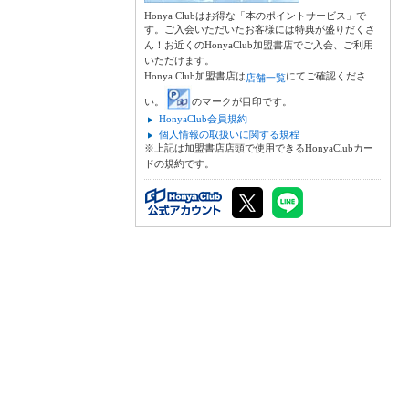
Honya Clubはお得な「本のポイントサービス」で
す。ご入会いただいたお客様には特典が盛りだくさ
ん！お近くのHonyaClub加盟書店でご入会、ご利用
いただけます。
Honya Club加盟書店は
にてご確認くださ
店舗一覧
い。
のマークが目印です。
HonyaClub会員規約
個人情報の取扱いに関する規程
※上記は加盟書店店頭で使用できるHonyaClubカー
ドの規約です。