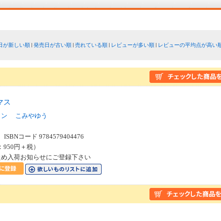
日が新しい順
発売日が古い順
売れている順
レビューが多い順
レビューの平均点が高い
マス
ソン
こみやゆう
SBNコード 9784579404476
：950円＋税）
ため入荷お知らせにご登録下さい