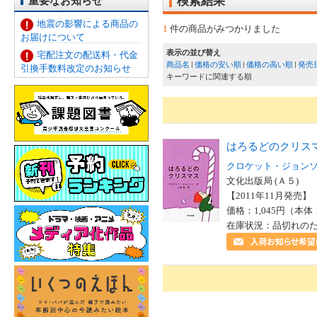
重要なお知らせ
検索結果
地震の影響による商品の
1
件の商品がみつかりました
お届けについて
表示の並び替え
宅配注文の配送料・代金
商品名
価格の安い順
価格の高い順
発売
引換手数料改定のお知らせ
キーワードに関連する順
はろるどのクリス
クロケット・ジョン
文化出版局 (Ａ５)
【2011年11月発売】 I
価格：1,045円（本体
在庫状況：品切れの