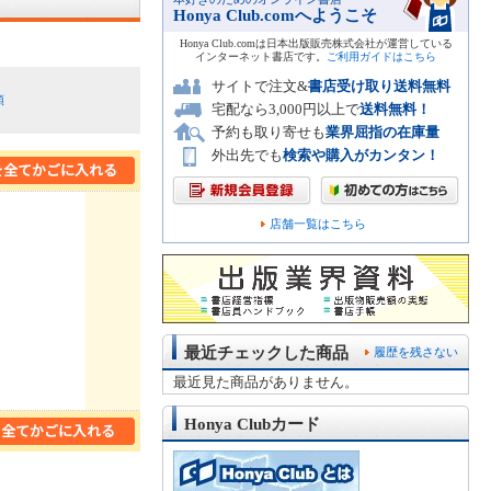
Honya Club.comへようこそ
Honya Club.comは日本出版販売株式会社が運営している
インターネット書店です。
ご利用ガイドはこちら
サイトで注文&
書店受け取り送料無料
順
宅配なら3,000円以上で
送料無料！
予約も取り寄せも
業界屈指の在庫量
外出先でも
検索や購入がカンタン！
店舗一覧はこちら
最近チェックした商品
履歴を残さない
最近見た商品がありません。
Honya Clubカード