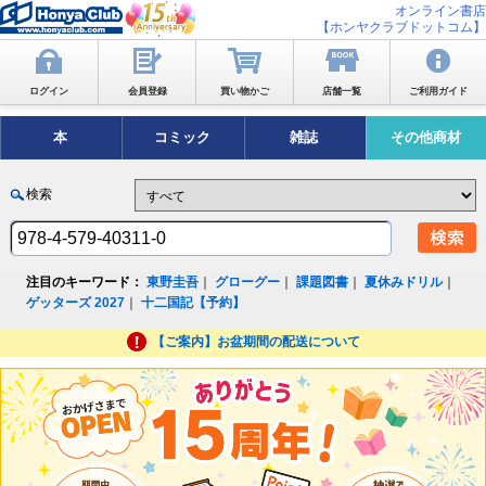
オンライン書店
【ホンヤクラブドットコム】
ログイン
会員登録
買い物かご
店舗一覧
ご利用ガイド
本
コミック
雑誌
その他商材
検索
注目のキーワード：
東野圭吾
｜
グローグー
｜
課題図書
｜
夏休みドリル
｜
ゲッターズ 2027
｜
十二国記【予約】
【ご案内】お盆期間の配送について