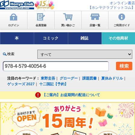
オンライン書店
【ホンヤクラブドットコム】
ログイン
会員登録
買い物かご
店舗一覧
ご利用ガイド
本
コミック
雑誌
その他商材
検索
注目のキーワード：
東野圭吾
｜
グローグー
｜
課題図書
｜
夏休みドリル
｜
ゲッターズ 2027
｜
十二国記【予約】
【ご案内】お盆期間の配送について