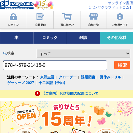
オンライン書店
【ホンヤクラブドットコム】
ログイン
会員登録
買い物かご
店舗一覧
ご利用ガイド
本
コミック
雑誌
その他商材
検索
注目のキーワード：
東野圭吾
｜
グローグー
｜
課題図書
｜
夏休みドリル
｜
ゲッターズ 2027
｜
十二国記【予約】
【ご案内】お盆期間の配送について