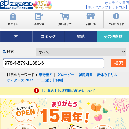
オンライン書店
【ホンヤクラブドットコム】
ログイン
会員登録
買い物かご
店舗一覧
ご利用ガイド
本
コミック
雑誌
その他商材
検索
注目のキーワード：
東野圭吾
｜
グローグー
｜
課題図書
｜
夏休みドリル
｜
ゲッターズ 2027
｜
十二国記【予約】
【ご案内】お盆期間の配送について