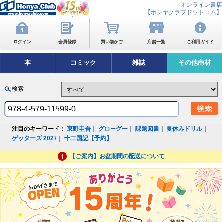
オンライン書店
【ホンヤクラブドットコム】
ログイン
会員登録
買い物かご
店舗一覧
ご利用ガイド
本
コミック
雑誌
その他商材
検索
注目のキーワード：
東野圭吾
｜
グローグー
｜
課題図書
｜
夏休みドリル
｜
ゲッターズ 2027
｜
十二国記【予約】
【ご案内】お盆期間の配送について