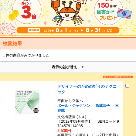
検索結果
1
件の商品がみつかりました
表示の並び替え
デザイナーのための折りのテクニ
ック
平面から立体へ
ポール・ジャクソン
高城恭子
三
谷純
文化出版局 (Ａ４)
【2012年09月発売】 ISBNコード 9
784579114085
2,530円
在庫状況：在庫あり（1～2日で出荷）