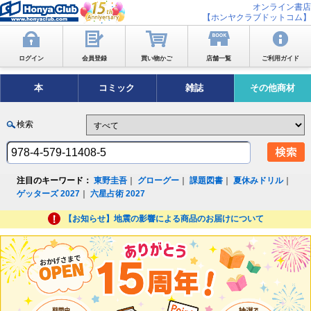
オンライン書店
【ホンヤクラブドットコム】
ログイン
会員登録
買い物かご
店舗一覧
ご利用ガイド
本
コミック
雑誌
その他商材
検索
注目のキーワード：
東野圭吾
｜
グローグー
｜
課題図書
｜
夏休みドリル
｜
ゲッターズ 2027
｜
六星占術 2027
【お知らせ】地震の影響による商品のお届けについて