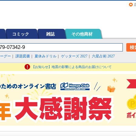
画（コミック）など在庫も充実
コミック
雑誌
その他商材
ーグー
｜
課題図書
｜
夏休みドリル
｜
ゲッターズ 2027
｜
六星占術 2027
【お知らせ】地震の影響による商品のお届けについて