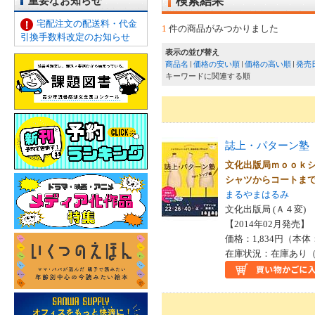
重要なお知らせ
検索結果
宅配注文の配送料・代金
1
件の商品がみつかりました
引換手数料改定のお知らせ
表示の並び替え
商品名
価格の安い順
価格の高い順
発売
キーワードに関連する順
誌上・パターン塾
文化出版局ｍｏｏｋ
シャツからコートま
まるやまはるみ
文化出版局 (Ａ４変)
【2014年02月発売】 I
価格：1,834円（本体
在庫状況：在庫あり（