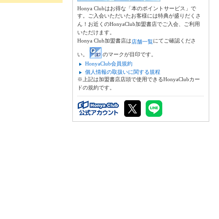
Honya Clubはお得な「本のポイントサービス」で
す。ご入会いただいたお客様には特典が盛りだくさ
ん！お近くのHonyaClub加盟書店でご入会、ご利用
いただけます。
Honya Club加盟書店は
にてご確認くださ
店舗一覧
い。
のマークが目印です。
HonyaClub会員規約
個人情報の取扱いに関する規程
※上記は加盟書店店頭で使用できるHonyaClubカー
ドの規約です。