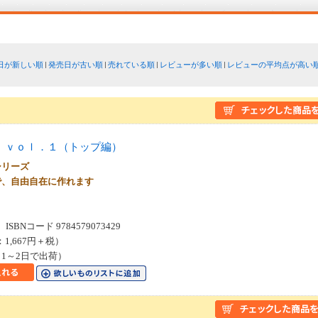
日が新しい順
発売日が古い順
売れている順
レビューが多い順
レビューの平均点が高い
 ｖｏｌ．１（トップ編）
シリーズ
で、自由自在に作れます
SBNコード 9784579073429
：1,667円＋税）
1～2日で出荷）