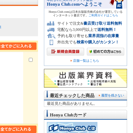
Honya Club.comへようこそ
Honya Club.comは日本出版販売株式会社が運営している
インターネット書店です。
ご利用ガイドはこちら
サイトで注文&
書店受け取り送料無料
順
宅配なら3,000円以上で
送料無料！
予約も取り寄せも
業界屈指の在庫量
外出先でも
検索や購入がカンタン！
店舗一覧はこちら
最近チェックした商品
履歴を残さない
最近見た商品がありません。
Honya Clubカード