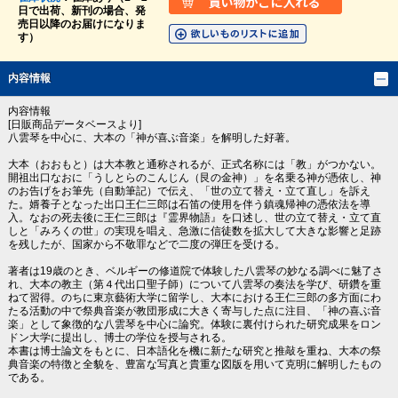
日で出荷、新刊の場合、発
売日以降のお届けになりま
す）
内容情報
内容情報
[日販商品データベースより]
八雲琴を中心に、大本の「神が喜ぶ音楽」を解明した好著。
大本（おおもと）は大本教と通称されるが、正式名称には「教」がつかない。
開祖出口なおに「うしとらのこんじん（艮の金神）」を名乗る神が憑依し、神
のお告げをお筆先（自動筆記）で伝え、「世の立て替え・立て直し」を訴え
た。婿養子となった出口王仁三郎は石笛の使用を伴う鎮魂帰神の憑依法を導
入。なおの死去後に王仁三郎は『霊界物語』を口述し、世の立て替え・立て直
しと「みろくの世」の実現を唱え、急激に信徒数を拡大して大きな影響と足跡
を残したが、国家から不敬罪などで二度の弾圧を受ける。
著者は19歳のとき、ベルギーの修道院で体験した八雲琴の妙なる調べに魅了さ
れ、大本の教主（第４代出口聖子師）について八雲琴の奏法を学び、研鑽を重
ねて習得。のちに東京藝術大学に留学し、大本における王仁三郎の多方面にわ
たる活動の中で祭典音楽が教団形成に大きく寄与した点に注目、「神の喜ぶ音
楽」として象徴的な八雲琴を中心に論究。体験に裏付けられた研究成果をロン
ドン大学に提出し、博士の学位を授与される。
本書は博士論文をもとに、日本語化を機に新たな研究と推敲を重ね、大本の祭
典音楽の特徴と全貌を、豊富な写真と貴重な図版を用いて克明に解明したもの
である。