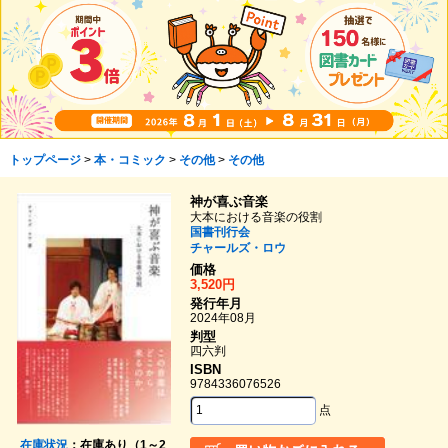
トップページ
>
本・コミック
>
その他
>
その他
神が喜ぶ音楽
大本における音楽の役割
国書刊行会
チャールズ・ロウ
価格
3,520円
発行年月
2024年08月
判型
四六判
ISBN
9784336076526
点
在庫状況
：在庫あり（1～2