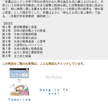
「本書はロンドン大学で学位を授与された博士論文を元に練り上げられた。大
本という日本近代宗教史に大きな衝撃と軌跡を残した宗教集団の音楽に焦点を
当て、特に神界に通じる響きを発する八雲琴という特異な琴の世界を『神が喜
ぶ音楽』として描き尽くした。本書はまさに『神も人も共に喜ぶ著作』であ
る」（京都大学名誉教授 鎌田東二）
【目次】
第１章 新宗教運動と音楽
第２章 日本の新宗教とその音楽
第３章 大本の宗教的特徴
第４章 大本の音楽の歩み
第５章 大本の祭典楽器・八雲琴
第６章 八雲琴のレパートリー
第７章 大本の祭典と祭典音楽
第８章 みろく音頭と愛善音頭
第９章 まとめと結論
この商品をご覧のお客様は、こんな商品もチェックしています。
Ｈａｎｇ Ｉｎ Ｔｈ
ｅｒｅ！
Ｔｏｍｏｒｒｏｗ