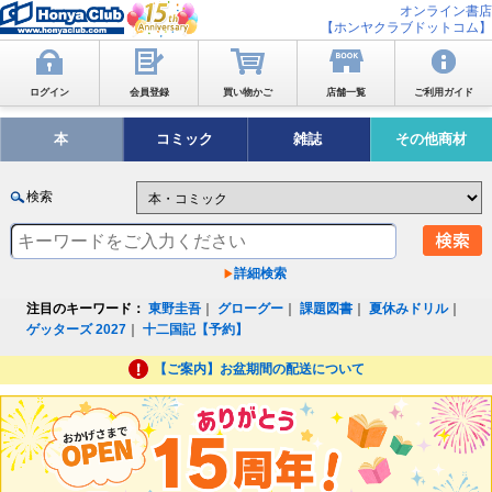
オンライン書店
【ホンヤクラブドットコム】
ログイン
会員登録
買い物かご
店舗一覧
ご利用ガイド
本
コミック
雑誌
その他商材
検索
詳細検索
注目のキーワード：
東野圭吾
｜
グローグー
｜
課題図書
｜
夏休みドリル
｜
ゲッターズ 2027
｜
十二国記【予約】
【ご案内】お盆期間の配送について