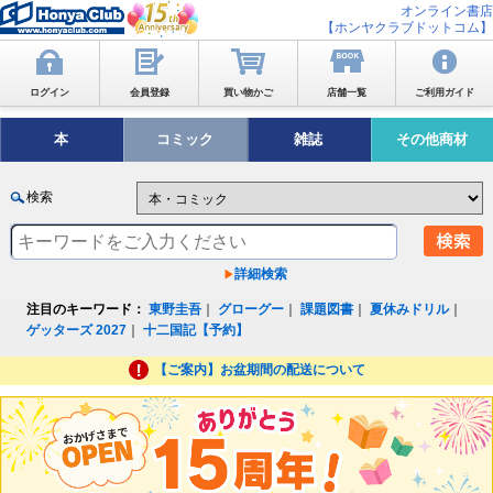
オンライン書店
【ホンヤクラブドットコム】
ログイン
会員登録
買い物かご
店舗一覧
ご利用ガイド
本
コミック
雑誌
その他商材
検索
詳細検索
注目のキーワード：
東野圭吾
｜
グローグー
｜
課題図書
｜
夏休みドリル
｜
ゲッターズ 2027
｜
十二国記【予約】
【ご案内】お盆期間の配送について