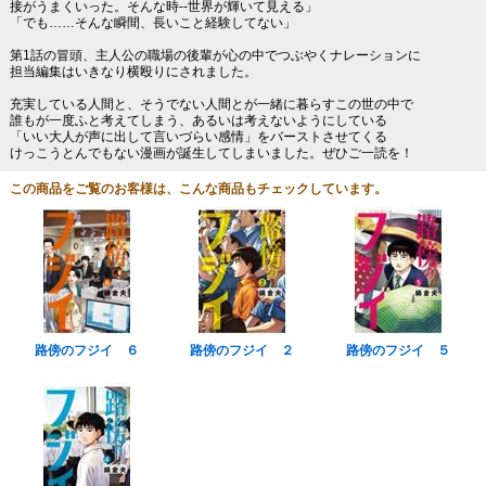
接がうまくいった。そんな時--世界が輝いて見える」
「でも……そんな瞬間、長いこと経験してない」
第1話の冒頭、主人公の職場の後輩が心の中でつぶやくナレーションに
担当編集はいきなり横殴りにされました。
充実している人間と、そうでない人間とが一緒に暮らすこの世の中で
誰もが一度ふと考えてしまう、あるいは考えないようにしている
「いい大人が声に出して言いづらい感情」をバーストさせてくる
けっこうとんでもない漫画が誕生してしまいました。ぜひご一読を！
この商品をご覧のお客様は、こんな商品もチェックしています。
路傍のフジイ ６
路傍のフジイ ２
路傍のフジイ ５