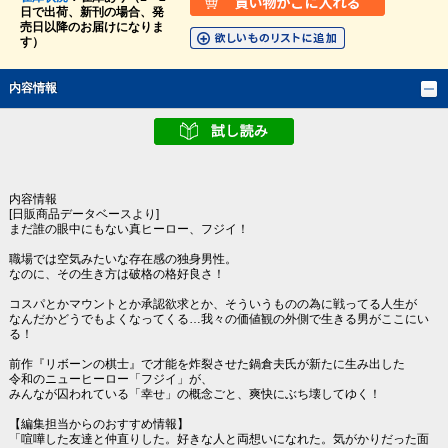
日で出荷、新刊の場合、発
売日以降のお届けになりま
す）
内容情報
内容情報
[日販商品データベースより]
まだ誰の眼中にもない真ヒーロー、フジイ！
職場では空気みたいな存在感の独身男性。
なのに、その生き方は破格の格好良さ！
コスパとかマウントとか承認欲求とか、そういうものの為に戦ってる人生が
なんだかどうでもよくなってくる…我々の価値観の外側で生きる男がここにい
る！
前作『リボーンの棋士』で才能を炸裂させた鍋倉夫氏が新たに生み出した
令和のニューヒーロー「フジイ」が、
みんなが囚われている「幸せ」の概念ごと、爽快にぶち壊してゆく！
【編集担当からのおすすめ情報】
「喧嘩した友達と仲直りした。好きな人と両想いになれた。気がかりだった面