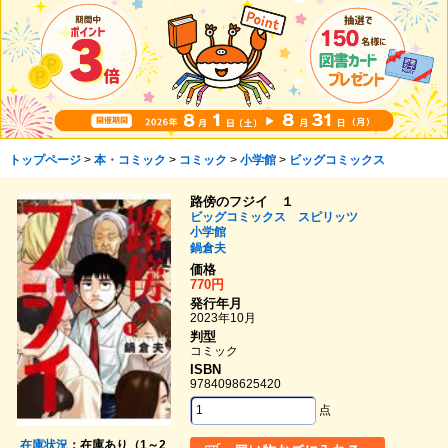
トップページ
>
本・コミック
>
コミック
>
小学館
>
ビッグコミックス
路傍のフジイ １
ビッグコミックス スピリッツ
小学館
鍋倉夫
価格
770円
発行年月
2023年10月
判型
コミック
ISBN
9784098625420
点
在庫状況
：在庫あり（1～2