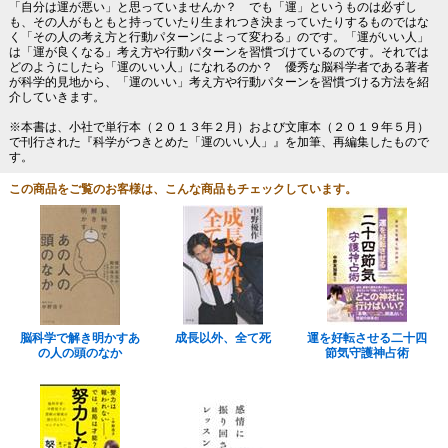
「自分は運が悪い」と思っていませんか？ でも「運」というものは必ずし
も、その人がもともと持っていたり生まれつき決まっていたりするものではな
く「その人の考え方と行動パターンによって変わる」のです。「運がいい人」
は「運が良くなる」考え方や行動パターンを習慣づけているのです。それでは
どのようにしたら「運のいい人」になれるのか？ 優秀な脳科学者である著者
が科学的見地から、「運のいい」考え方や行動パターンを習慣づける方法を紹
介していきます。
※本書は、小社で単行本（２０１３年２月）および文庫本（２０１９年５月）
で刊行された『科学がつきとめた「運のいい人」』を加筆、再編集したもので
す。
この商品をご覧のお客様は、こんな商品もチェックしています。
脳科学で解き明かすあ
成長以外、全て死
運を好転させる二十四
の人の頭のなか
節気守護神占術