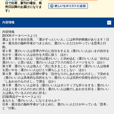
日で出荷、新刊の場合、発
売日以降のお届けになりま
す）
内容情報
内容情報
[BOOKデータベースより]
運は１００％自分次第。「運がずっといい人」には科学的根拠があります！日
本・最注目の脳科学者がつきとめた、運のいい人だけがやっている思考と行
動。
第１章 運のいい人は世界の中心に自分をすえる（運のいい人はいまの自分を
生かす；運のいい人は自分を大切に扱う ほか）
第２章 運のいい人は「自分は運がいい」と決め込む（運のいい人は「自分は
運がいい」と思い込む；運のいい人はプラスの自己イメージをもつ ほか）
第３章 運のいい人は他人と「共に生きること」をめざす（運のいい人は他者
を思いやる；運のいい人はひとり勝ちしようとしない ほか）
第４章 運のいい人は目標や夢を「自分なりのしあわせのものさし」で決める
（運のいい人は具体的な目的をもつ；運のいい人は目的や目標を自分なりの
「しあわせのものさし」で測る ほか）
第５章 運のいい人は祈る（運のいい人はポジティブな祈りをする；運のいい
人はより多くの人のために祈る；運のいい人は敵のしあわせを祈る；運のいい
人は病んでいる人のために祈る）
[日販商品データベースより]
あなたも「運のいい人」になりませんか？
日本・最注目の脳科学者がつきとめた、運のいい人だけがやっている「思考」
と「行動」