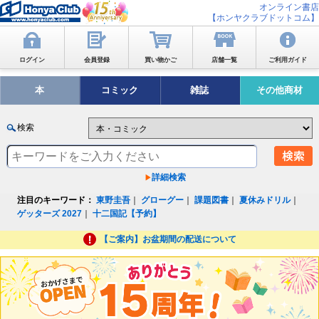
オンライン書店
【ホンヤクラブドットコム】
ログイン
会員登録
買い物かご
店舗一覧
ご利用ガイド
本
コミック
雑誌
その他商材
検索
詳細検索
注目のキーワード：
東野圭吾
｜
グローグー
｜
課題図書
｜
夏休みドリル
｜
ゲッターズ 2027
｜
十二国記【予約】
【ご案内】お盆期間の配送について