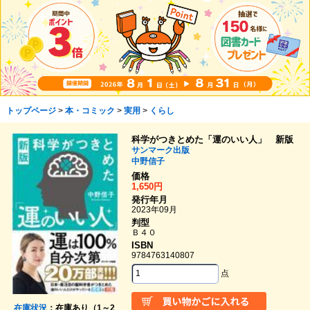
トップページ
>
本・コミック
>
実用
>
くらし
科学がつきとめた「運のいい人」 新版
サンマーク出版
中野信子
価格
1,650円
発行年月
2023年09月
判型
Ｂ４０
ISBN
9784763140807
点
在庫状況
：在庫あり（1～2