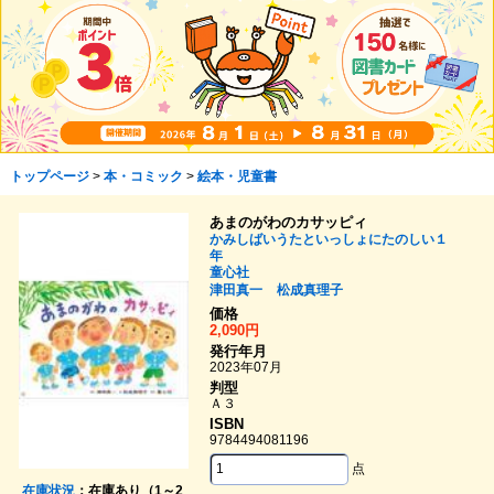
トップページ
>
本・コミック
>
絵本・児童書
あまのがわのカサッピィ
かみしばいうたといっしょにたのしい１
年
童心社
津田真一
松成真理子
価格
2,090円
発行年月
2023年07月
判型
Ａ３
ISBN
9784494081196
点
在庫状況
：在庫あり（1～2