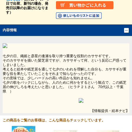
日で出荷、新刊の場合、発
売日以降のお届けになりま
す）
内容情報
七夕の日、織姫と彦星の逢瀬を取り持つ重要な役割のカササギです。
そのカササギを描いた髪芝居ですが、カササギって何、という反応に戸惑って
しまいました。
考えると絵本や紙芝居を通して七夕のいわれを理解した自分も、カササギが重
要な役を果たしていたことをそれまで知らなかったのです。
その意味では、少しハードルの高い作品かも知れません。
七夕の歌をバックにしながら、人のために何かをするという観点で、この紙芝
居の伸びしろを考えたいと思いました。（ヒラＰ２１さん 70代以上・千葉
県 ）
【情報提供・絵本ナビ】
この商品をご覧のお客様は、こんな商品もチェックしています。