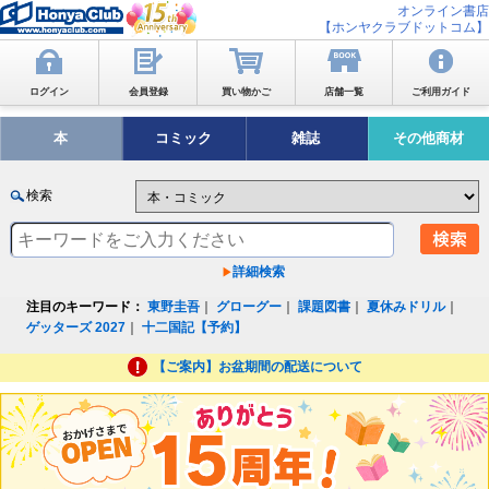
オンライン書店
【ホンヤクラブドットコム】
ログイン
会員登録
買い物かご
店舗一覧
ご利用ガイド
本
コミック
雑誌
その他商材
検索
詳細検索
注目のキーワード：
東野圭吾
｜
グローグー
｜
課題図書
｜
夏休みドリル
｜
ゲッターズ 2027
｜
十二国記【予約】
【ご案内】お盆期間の配送について