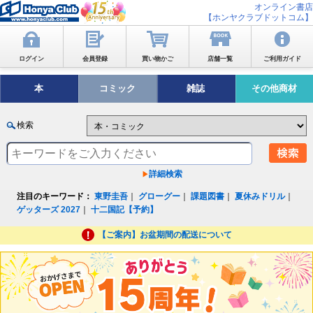
オンライン書店
【ホンヤクラブドットコム】
ログイン
会員登録
買い物かご
店舗一覧
ご利用ガイド
本
コミック
雑誌
その他商材
検索
詳細検索
注目のキーワード：
東野圭吾
｜
グローグー
｜
課題図書
｜
夏休みドリル
｜
ゲッターズ 2027
｜
十二国記【予約】
【ご案内】お盆期間の配送について