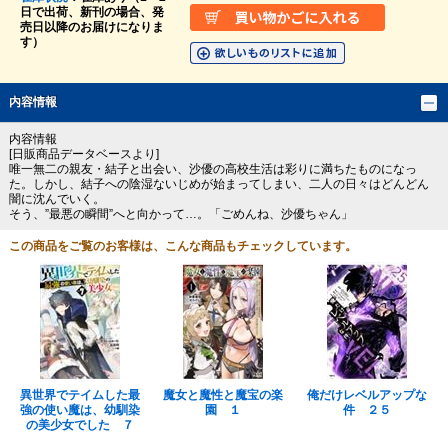
日で出荷、新刊の場合、発
売日以降のお届けになりま
す）
内容情報
内容情報
[日販商品データベースより]
唯一無二の親友・結子と出会い、沙優の高校生活は彩りに満ちたものになっ
た。しかし、結子への陰湿ないじめが始まってしまい、二人の日々はどんどん
闇に沈んでいく。
そう、”最悪の瞬間”へと向かって…。「ごめんね、沙優ちゃん」
この商品をご覧のお客様は、こんな商品もチェックしています。
異世界でテイムした最
魔女と魔性と魔宝の楽
俺だけレベルアップな
強の使い魔は、幼馴染
園 １
件 ２５
の美少女でした ７