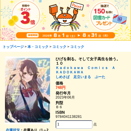
トップページ
>
本・コミック
>
コミック
>
コミック
ひげを剃る。そして女子高生を拾う。
１０
Ｋａｄｏｋａｗａ Ｃｏｍｉｃｓ Ａ
ＫＡＤＯＫＡＷＡ
しめさば
足立いまる
ぶーた
価格
748円
発行年月
2023年06月
判型
Ｂ６
ISBN
9784041138281
点
在庫状況
：在庫あり（1～2