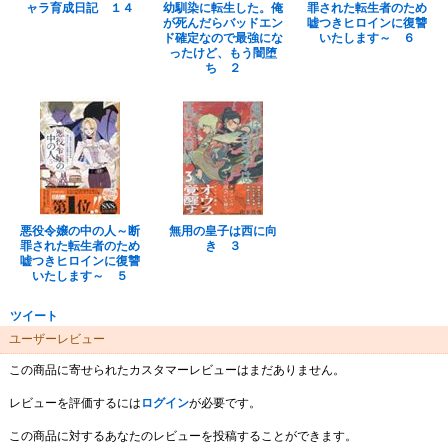
ャラ育成日記 １４
幼馴染に転生した。俺
罪された転生者のため
が死んだらバッドエン
嘘つきヒロインに復讐
ド確定なので最強にな
いたします～ ６
ったけど、もう闇堕
ち ２
悪役令嬢の中の人～断
無用の皇子は西に向
罪された転生者のため
き ３
嘘つきヒロインに復讐
いたします～ ５
ツイート
ユーザーレビュー
この商品に寄せられたカスタマーレビューはまだありません。
レビューを評価するには
ログイン
が必要です。
この商品に対するあなたのレビューを投稿することができます。