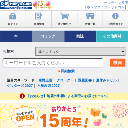
オンライン書店
【ホンヤクラブドットコム】
ログイン
会員登録
買い物かご
店舗一覧
ご利用ガイド
本
コミック
雑誌
その他商材
検索
詳細検索
注目のキーワード：
東野圭吾
｜
グローグー
｜
課題図書
｜
夏休みドリル
｜
ゲッターズ 2027
｜
六星占術 2027
【お知らせ】地震の影響による商品のお届けについて