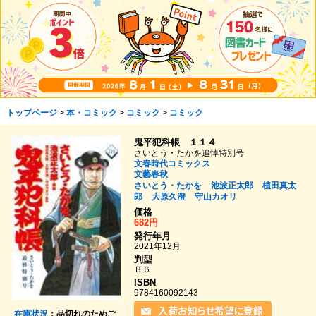
トップページ
>
本・コミック
>
コミック
>
コミック
鬼平犯科帳 １１４
さいとう・たかを追悼特別号
文春時代コミックス
文藝春秋
さいとう・たかを
池波正太郎
植田真太
郎
大原久澄
守山カオリ
価格
682円
発行年月
2021年12月
判型
Ｂ６
ISBN
9784160092143
在庫状況
：品切れのためご