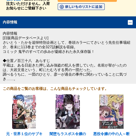
注文いただけません。入荷
お知らせにご登録下さい
内容情報
内容情報
[日販商品データベースより]
さいとう・たかを追悼特別企画として、巻頭カラーにてさいとう先生仕事場紹
介、巻末に113巻までの全327話解説を収録。
コミック 鬼平のすべての歩みが凝縮された永久保存版！
◆仕置ノ百三十八 あらすじ
平蔵は、ある日起きた押し込み強盗の犯人を捜していた。名前が挙がったの
は、大岩文造という、町にたむろする男の一団だった。
調べるうちに、一団のひとり、彦一が過去の事件に関わっていることに気づ
き……。
この商品をご覧のお客様は、こんな商品もチェックしています。
元・世界１位のサブキ
闇堕ちラスボス令嬢の
悪役令嬢の中の人～断