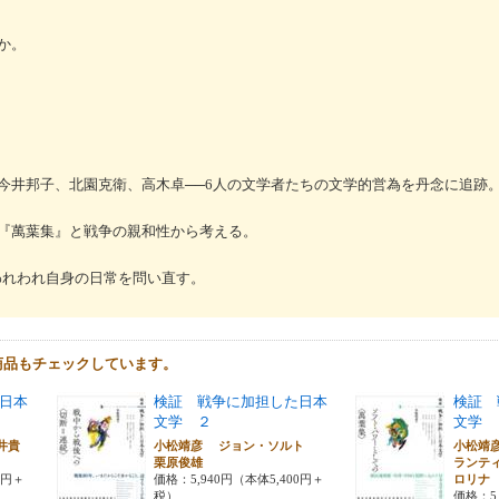
か。
今井邦子、北園克衛、高木卓──6人の文学者たちの文学的営為を丹念に追跡
『萬葉集』と戦争の親和性から考える。
われわれ自身の日常を問い直す。
商品もチェックしています。
日本
検証 戦争に加担した日本
検証 
文学 ２
文学 
井貴
小松靖彦 ジョン・ソルト
小松靖
栗原俊雄
ランテ
0円＋
価格：5,940円（本体5,400円＋
ロリナ
税）
価格：5,