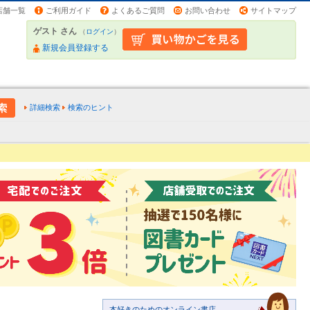
店舗一覧
ご利用ガイド
よくあるご質問
お問い合わせ
サイトマップ
ゲスト さん
（
ログイン
）
新規会員登録する
詳細検索
検索のヒント
本好きのためのオンライン書店