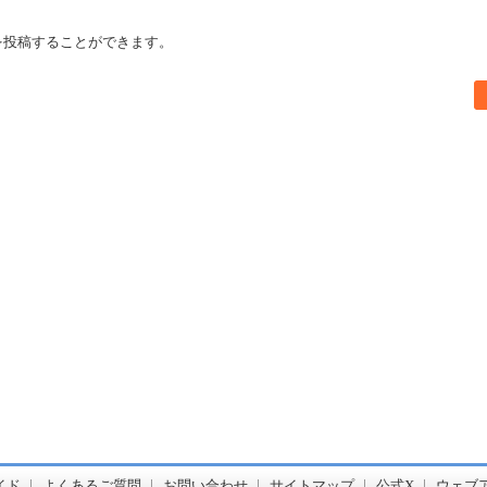
を投稿することができます。
書店【ホンヤクラブ】はお好きな本屋での受け取りで送料無料！新刊予約・通販も。本（書籍）、雑誌、漫画（コミック）な
イド
よくあるご質問
お問い合わせ
サイトマップ
公式X
ウェブ