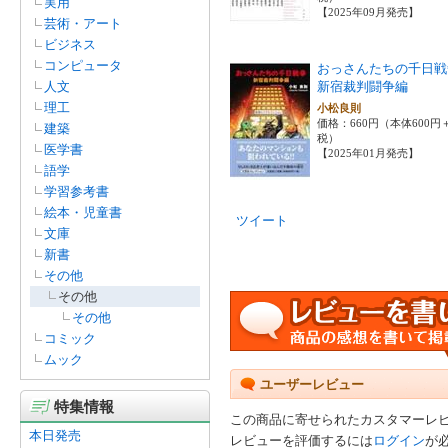
実用
【2025年09月発売】
芸術・アート
ビジネス
コンピュータ
おっさんたちの千日
人文
新宿裁判闘争編
理工
小松良則
価格：660円（本体600円
建築
税）
医学書
【2025年01月発売】
語学
学習参考書
絵本・児童書
ツイート
文庫
新書
その他
その他
その他
コミック
ムック
ユーザーレビュー
特集情報
この商品に寄せられたカスタマーレ
本日発売
レビューを評価するには
ログイン
が