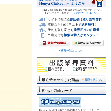
Honya Club.comへようこそ
Honya Club.comは日本出版販売株式会社が運営している
インターネット書店です。
ご利用ガイドはこちら
サイトで注文&
書店受け取り送料無料
宅配なら3,000円以上で
送料無料！
予約も取り寄せも
業界屈指の在庫量
外出先でも
検索や購入がカンタン！
店舗一覧はこちら
最近チェックした商品
履歴を残さない
Honya Clubカード
Honya Clubはお得な「本のポイントサービス」で