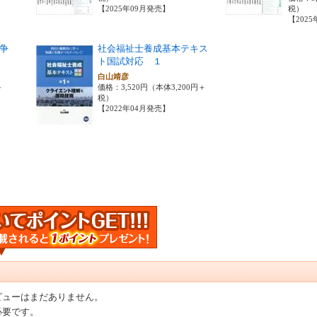
【2025年09月発売】
税）
【202
戦争
社会福祉士養成基本テキス
ト国試対応 １
白山靖彦
＋
価格：3,520円（本体3,200円＋
税）
【2022年04月発売】
ビューはまだありません。
必要です。