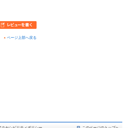
ページ上部へ戻る
ど在庫も充実
アクセシビリティポリシー
このページのトップへ