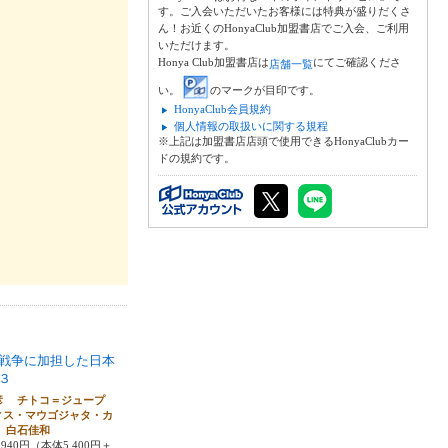
す。ご入会いただいたお客様には特典が盛りだくさ
ん！お近くのHonyaClub加盟書店でご入会、ご利用
いただけます。
Honya Club加盟書店は
にてご確認くださ
店舗一覧
い。
のマークが目印です。
HonyaClub会員規約
個人情報の取扱いに関する規程
※上記は加盟書店店頭で使用できるHonyaClubカー
ドの規約です。
。
戦争に加担した日本
３
彦 チトコ＝ジュープ
ィス・マウゴジャタ・カ
 白石佳和
940円（本体5,400円＋