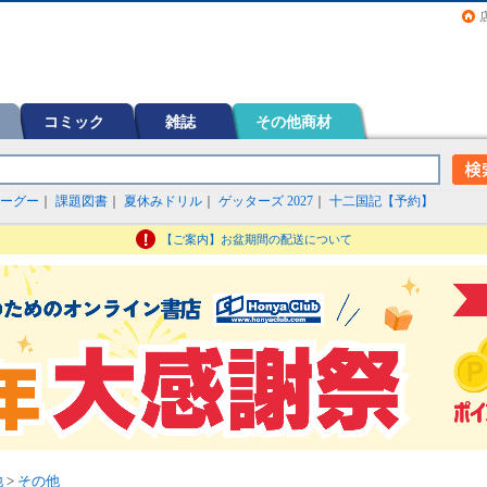
画（コミック）など在庫も充実
コミック
雑誌
その他商材
ーグー
｜
課題図書
｜
夏休みドリル
｜
ゲッターズ 2027
｜
十二国記【予約】
【ご案内】お盆期間の配送について
他
>
その他