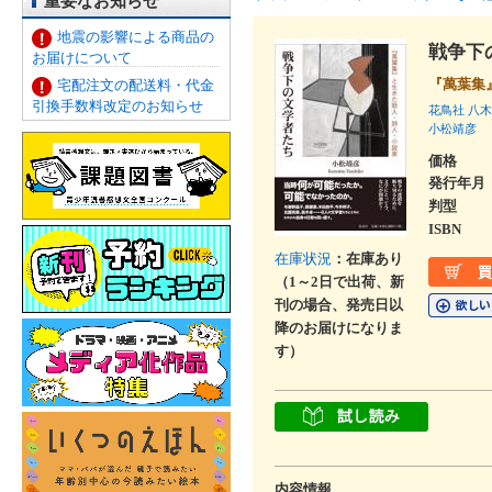
重要なお知らせ
地震の影響による商品の
戦争下
お届けについて
『萬葉集
宅配注文の配送料・代金
引換手数料改定のお知らせ
花鳥社
八木
小松靖彦
価格
発行年月
判型
ISBN
在庫状況
：在庫あり
（1～2日で出荷、新
刊の場合、発売日以
降のお届けになりま
す）
内容情報