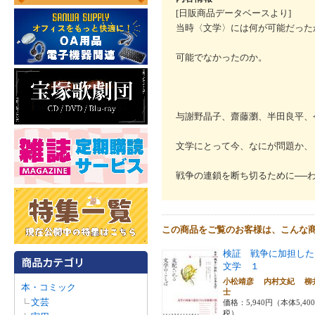
[日販商品データベースより]
当時〈文学〉には何が可能だった
可能でなかったのか。
与謝野晶子、齋藤瀏、半田良平、
文学にとって今、なにが問題か、
戦争の連鎖を断ち切るために──
この商品をご覧のお客様は、こんな
検証 戦争に加担した
文学 １
小松靖彦 内村文紀 柳
本・コミック
士
文芸
価格：5,940円（本体5,40
税）