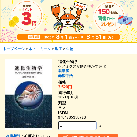
トップページ
>
本・コミック
>
理工
>
生物
進化生物学
ゲノミクスが解き明かす進化
裳華房
赤坂甲治
価格
3,520円
発行年月
2021年10月
判型
Ａ５
ISBN
9784785358723
点
在庫状況
：在庫あり（1～2