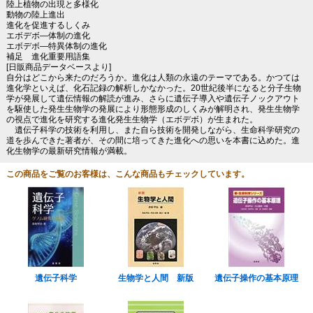
陸上植物の出現と多様化
動物の陸上進出
進化を促進するしくみ
エボデボ―体制の進化
エボデボ―特異体制の進化
補足 進化重要用語集
[日販商品データベースより]
自分はどこから来たのだろうか。進化は人類の永遠のテーマである。かつては
進化学といえば、化石記録の解析しかなかった。20世紀後半になると分子生物
学が発展して遺伝情報の解読が進み、さらに遺伝子導入や遺伝子ノックアウト
を駆使した発生生物学の発展により形態形成のしくみが解明され、発生生物学
の視点で進化を研究する進化発生生物学（エボデボ）が生まれた。
遺伝子科学の技術を利用し、また自ら技術を開発しながら、生命科学研究の
道を歩んできた著者が、その間に培ってきた進化への思いを本書に込めた。進
化生物学の最新研究情報が満載。
この商品をご覧のお客様は、こんな商品もチェックしています。
遺伝子科学
生物学と人間 新版
遺伝子操作の基本原理