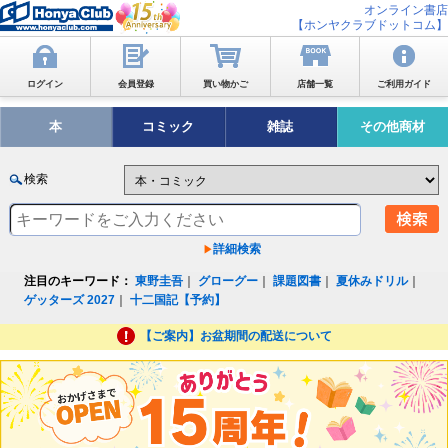
オンライン書店
【ホンヤクラブドットコム】
ログイン
会員登録
買い物かご
店舗一覧
ご利用ガイド
本
コミック
雑誌
その他商材
検索
詳細検索
注目のキーワード：
東野圭吾
｜
グローグー
｜
課題図書
｜
夏休みドリル
｜
ゲッターズ 2027
｜
十二国記【予約】
【ご案内】お盆期間の配送について