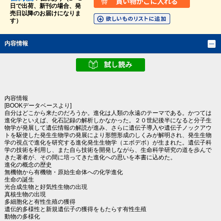
日で出荷、新刊の場合、発
売日以降のお届けになりま
す）
内容情報
内容情報
[BOOKデータベースより]
自分はどこから来たのだろうか。進化は人類の永遠のテーマである。かつては
進化学といえば、化石記録の解析しかなかった。２０世紀後半になると分子生
物学が発展して遺伝情報の解読が進み、さらに遺伝子導入や遺伝子ノックアウ
トを駆使した発生生物学の発展により形態形成のしくみが解明され、発生生物
学の視点で進化を研究する進化発生生物学（エボデボ）が生まれた。遺伝子科
学の技術を利用し、また自ら技術を開発しながら、生命科学研究の道を歩んで
きた著者が、その間に培ってきた進化への思いを本書に込めた。
進化の概念の歴史
無機物から有機物・原始生命体への化学進化
生命の誕生
光合成生物と好気性生物の出現
真核生物の出現
多細胞化と有性生殖の獲得
遺伝的多様性と新規遺伝子の獲得をもたらす有性生殖
動物の多様化