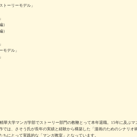
ストーリーモデル」
」
編）
編）
」
ーモデル」
」
京都精華大学マンガ学部でストーリー部門の教鞭とって本年退職。15年に及ぶマ
作では、さそう氏が長年の実績と経験から構築した「漫画のためのシナリオ
たちにとって実践的な「マンガ教室」となっています。