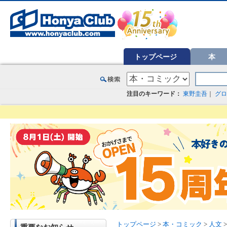
オンライン書店【ホンヤクラブ】はお好きな本屋での受け取りで送料無料！新刊予約・通販も。本（書籍）、雑誌、漫
トップページ
本
注目のキーワード：
東野圭吾
｜
グロ
トップページ
>
本・コミック
>
人文