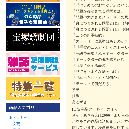
「『はじめてのおつかい』という
「問題が提起される瞬間とは」
「問題の大きさとストーリーの尺
「身につまされる問題とは」（前
「身につまされる問題とは」（後
「二つの起承転結」
「ストーリーに原型はあるのか？
「『手錠の二人』というストーリ
「一語で表現されるキャラクター
「キャラクターの魂を吹き込む」
「五感に訴える表現」
「見てきたような嘘をつけ」
「『本当らしさ』とは何か」
「テーマって何だろう」
初出
注釈
あとがき
[日販商品データベースより]
さそうあきら氏は2006年より
本・コミック
ハウをこの作品に込めました。本
文芸
露しています。漫画家を目指す者