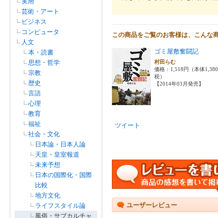
実用
芸術・アート
ビジネス
コンピュータ
この商品をご覧のお客様は、こんな
人文
ゴミ屋敷奮闘記
本・読書
思想・哲学
村田らむ
価格：1,518円（本体1,38
宗教
税）
歴史
【2014年03月発売】
言語
心理
教育
福祉
ツイート
社会・文化
日本論・日本人論
天皇・皇室報道
未来予想
日本の国際化・国際
比較
地方文化
ユーザーレビュー
ライフスタイル論
風俗・サブカルチャ