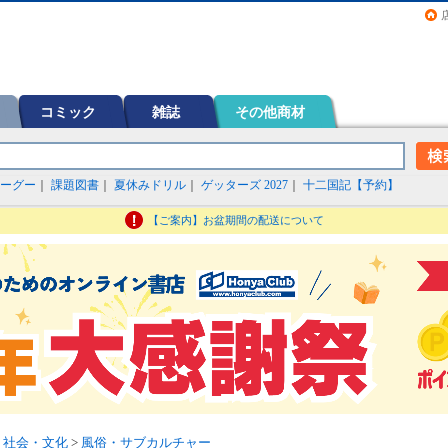
画（コミック）など在庫も充実
コミック
雑誌
その他商材
ーグー
｜
課題図書
｜
夏休みドリル
｜
ゲッターズ 2027
｜
十二国記【予約】
【ご案内】お盆期間の配送について
>
社会・文化
>
風俗・サブカルチャー