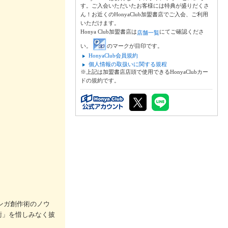
す。ご入会いただいたお客様には特典が盛りだくさ
ん！お近くのHonyaClub加盟書店でご入会、ご利用
いただけます。
Honya Club加盟書店は
にてご確認くださ
店舗一覧
い。
のマークが目印です。
HonyaClub会員規約
個人情報の取扱いに関する規程
※上記は加盟書店店頭で使用できるHonyaClubカー
ドの規約です。
ンガ創作術のノウ
術」を惜しみなく披