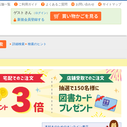
店舗一覧
ご利用ガイド
よくあるご質問
お問い合わせ
サイトマップ
ゲスト さん
（
ログイン
）
新規会員登録する
詳細検索
検索のヒント
本好きのためのオンライン書店