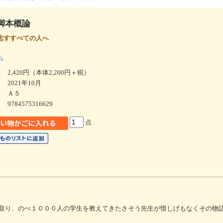
脚本概論
志すすべての人へ
ら
2,420円（本体2,200円＋税）
2021年10月
Ａ５
9784575316629
点
取り、のべ１０００人の学生を教えてきたさそう先生が惜しげもなくその物