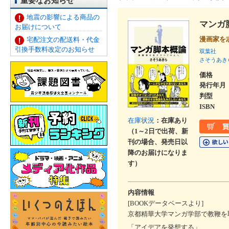
重要なお知らせ
地震の影響による商品の
マンガ
お届けについて
漫画家を
宅配注文の配送料・代金
引換手数料改定のお知らせ
双葉社
さそうあき
価格
発行年月
判型
ISBN
在庫状況
：在庫あり
（1～2日で出荷、新
刊の場合、発売日以
降のお届けになりま
す）
内容情報
[BOOKデータベースより]
京都精華大学マンガ学部で教鞭を
「アイデアを発想する」