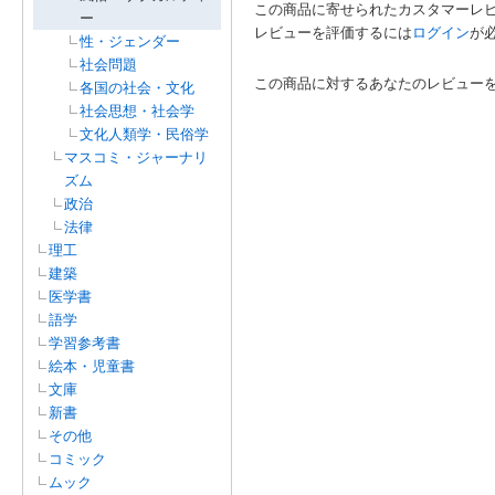
この商品に寄せられたカスタマーレ
ー
レビューを評価するには
ログイン
が
性・ジェンダー
社会問題
この商品に対するあなたのレビュー
各国の社会・文化
社会思想・社会学
文化人類学・民俗学
マスコミ・ジャーナリ
ズム
政治
法律
理工
建築
医学書
語学
学習参考書
絵本・児童書
文庫
新書
その他
コミック
ムック