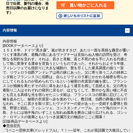
日で出荷、新刊の場合、発
売日以降のお届けになりま
す）
内容情報
内容情報
[BOOKデータベースより]
１５１６年、ドイツ“黒き森”。嵐が吹きすさび、あたり一面を異様な轟音が覆い
つくす漆黒の夜、老醜の境にあるヴァグナーは見知らぬ人物の訪問を受け、奇
怪なる契約を交わす。それは、若さと美貌、富と不死の命を手に入れる代価と
して狼に変身する運命を背負うというものであった。それからおよそ５年後、
フィレンツェでも指折りに大きな城館の、贅を尽くした家具調度の揃う一室
で、リヴェロラ伯爵アンドレアは死の牀にあった。父に寄り添う二人の姉弟ニ
シダ姫とフランシスコに伯爵は、自らとリヴェロラ家にかかわる秘密を明らか
にしてくれるものが収められているという秘密の衣裳室の鑰を渡し、フランシ
スコが婚姻を果たすその日に扉をあけるよう遺言を残して息絶える。父の死を
看取り二人はそれぞれの寝所に戻るが、ほどなくして、艶やかな黒い瞳に不吉
とも言える異様な光を宿らせたニシダ姫は、フランシスコの部屋に忍びこんで
鑰を盗みだし、秘密の衣裳室へ歩を進めていく。数日後、伯爵の葬儀が執り行
なわれ、そこに若さを取り戻したヴァグナーの姿があった―交錯する愛憎と怨
恨、野望と戦乱、フィレンツェ、コンスタンチノーブル、エーゲ海のロードス
島、さらには地中海のいずことも知れぬ孤島を舞台に繰り広げられる、ゴシッ
ク・ロマンスの後裔ともいうべき波瀾万丈の物語がここに開幕！
[日販商品データベースより]
◆荒俣宏氏
「1ペニー恐怖文庫(ドレッドフル)」？！──近年、これが英語圏で大復活してい