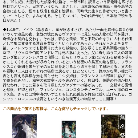
る。19世紀に大流行した娯楽小説群は、一般市民に読書という新趣味を広げる
原動力となった。日本でいうなら、まさしく、山東京伝の黄表紙・曲亭馬琴の
合巻にあたる。怪奇も残虐も色恋も陰謀も、同時代に生きた作者でないと書け
ない生々しさで、よみがえる。そしてついに、その代表作が、日本語で読める
日が来た！
◆1516年、ドイツ〈黒き森〉。嵐が吹きすさび、あたり一面を異様な轟音が覆
いつくす漆黒の夜、老醜の境にあるヴァグナーは見知らぬ人物の訪問を受け、
奇怪なる契約を交わす。それは、若さと美貌、富と不死の命を手に入れる代価
として狼に変身する運命を背負うというものであった。それからおよそ５年
後、フィレンツェでも指折りに大きな城館の、贅を尽くした家具調度の揃う一
室で、リヴェロラ伯爵アンドレアは死の牀にあった。父に寄り添う二人の姉弟
ニシダ姫とフランシスコに伯爵は、自らとリヴェロラ家にかかわる秘密を明ら
かにしてくれるものが収められているという秘密の衣裳室の鑰を渡し、フラン
シスコが婚姻を果たすその日に扉をあけるよう遺言を残して息絶える。父の死
を看取り二人はそれぞれの寝所に戻るが、ほどなくして、艶やかな黒い瞳に不
吉とも言える異様な光を宿らせたニシダ姫は、フランシスコの部屋に忍びこん
で鑰を盗みだし、秘密の衣裳室へ歩を進めていく。数日後、伯爵の葬儀が執り
行なわれ、そこに若さを取り戻したヴァグナーの姿があった――交錯する愛憎
と怨恨、野望と戦乱、フィレンツェ、コンスタンチノープル、エーゲ海のロー
ドス島、さらには地中海のいずことも知れぬ孤島を舞台に繰り広げられる、ゴ
シック・ロマンスの後裔ともいうべき波瀾万丈の物語がここに開幕！
この商品をご覧のお客様は、こんな商品もチェックしています。