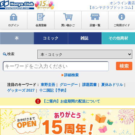
オンライン書店
【ホンヤクラブドットコム】
ログイン
会員登録
買い物かご
店舗一覧
ご利用ガイド
本
コミック
雑誌
その他商材
検索
詳細検索
注目のキーワード：
東野圭吾
｜
グローグー
｜
課題図書
｜
夏休みドリル
｜
ゲッターズ 2027
｜
十二国記【予約】
【ご案内】お盆期間の配送について