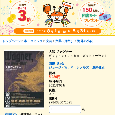
トップページ
>
本・コミック
>
文芸
>
文芸（海外）
>
海外の小説
人狼ヴァグナー
Ｗａｇｎｅｒ，ｔｈｅ ＷｅｈｒーＷｏｌ
ｆ
国書刊行会
ジョージ・Ｗ．Ｍ．レノルズ
夏来健次
価格
5,280円
発行年月
2021年07月
判型
Ａ５
ISBN
9784336071095
点
在庫状況
：在庫あり（1～2