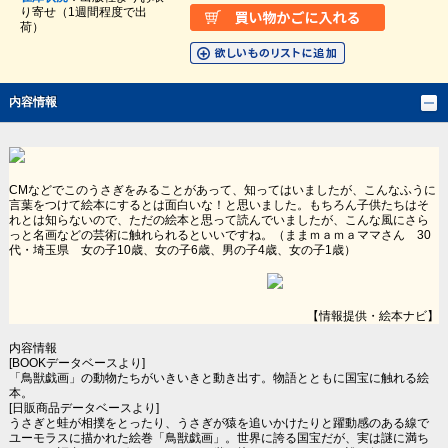
り寄せ（1週間程度で出
荷）
内容情報
CMなどでこのうさぎをみることがあって、知ってはいましたが、こんなふうに
言葉をつけて絵本にするとは面白いな！と思いました。もちろん子供たちはそ
れとは知らないので、ただの絵本と思って読んでいましたが、こんな風にさら
っと名画などの芸術に触れられるといいですね。（ままｍａｍａママさん 30
代・埼玉県 女の子10歳、女の子6歳、男の子4歳、女の子1歳）
【情報提供・絵本ナビ】
内容情報
[BOOKデータベースより]
「鳥獣戯画」の動物たちがいきいきと動き出す。物語とともに国宝に触れる絵
本。
[日販商品データベースより]
うさぎと蛙が相撲をとったり、うさぎが猿を追いかけたりと躍動感のある線で
ユーモラスに描かれた絵巻「鳥獣戯画」。世界に誇る国宝だが、実は謎に満ち