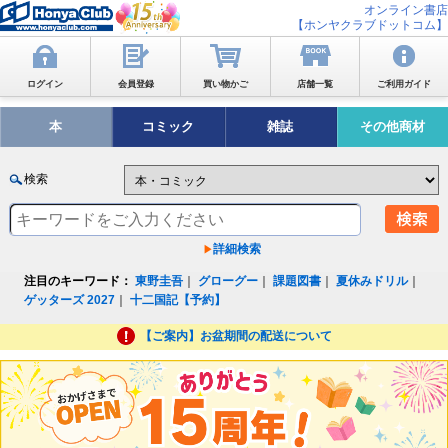
オンライン書店
【ホンヤクラブドットコム】
ログイン
会員登録
買い物かご
店舗一覧
ご利用ガイド
本
コミック
雑誌
その他商材
検索
詳細検索
注目のキーワード：
東野圭吾
｜
グローグー
｜
課題図書
｜
夏休みドリル
｜
ゲッターズ 2027
｜
十二国記【予約】
【ご案内】お盆期間の配送について