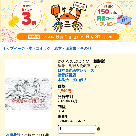
トップページ
>
本・コミック
>
絵本・児童書
>
その他
かえるのごほうび 新装版
絵巻「鳥獣人物戯画」より
日本傑作絵本シリーズ
福音館書店
木島始
梶山俊夫
価格
1,540円
発行年月
2021年03月
判型
Ａ４
ISBN
9784834085617
点
在庫状況
：出版社よりお取