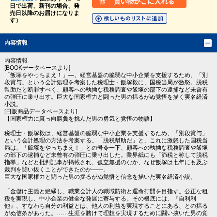
日で出荷、新刊の場合、発
売日以降のお届けになりま
す）
内容情報
内容情報
[BOOKデータベースより]
「飯塚をやっちまえ！」―。経営基盤の脆弱な中小企業を支援するため、「別
段賞与」という会計処理を考案した税理士・飯塚毅に、国税当局が激怒。脱税
幇助だと断罪すべく、顧客への執拗な税務調査や飯塚の部下の逮捕など未曾有
の弾圧に乗り出す。巨大な国家権力と闘った男の揺るがぬ覚悟を描く実名経済
小説。
[日販商品データベースより]
【国家権力に真っ向勝負を挑んだ男の勇気と覚悟の物語】
税理士・飯塚毅は、経営基盤の脆弱な中小企業を支援するため、「別段賞与」
という会計処理の方法を考案する。「脱税幇助だ」と、これに激怒した国税当
局は、「飯塚をやっちまえ！」との号令一下、顧客への執拗な税務調査や飯塚
の部下の逮捕など未曾有の弾圧に乗り出した。業界紙にも「節税と称して脱税
指導」などと批判記事が掲載され、孤立無援のなか、なぜ飯塚は七年にも及ぶ
裁判を闘い抜くことができたのか――。
巨大な国家権力と闘った男の揺るがぬ覚悟と信念を描いた実名経済小説。
「金儲け主義と絶縁し、職業会計人の職域防衛と運命打開を目指す。公正な租
税を実現し、中小企業の健全な発展に寄与する。その根底には、『自利利
他』、すなわち自分の利益とは、他人の利益を実現することにある、との揺る
がぬ信条があった。……生涯を賭けて理想を実現するために闘い抜いた男の覚