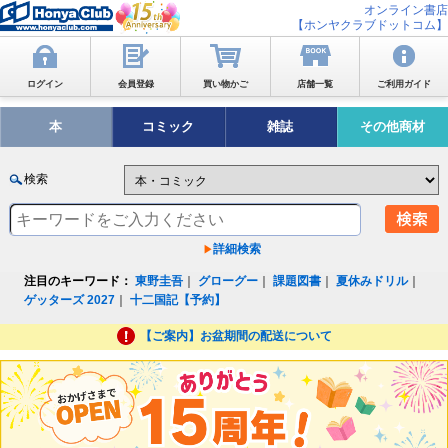
オンライン書店
【ホンヤクラブドットコム】
ログイン
会員登録
買い物かご
店舗一覧
ご利用ガイド
本
コミック
雑誌
その他商材
検索
詳細検索
注目のキーワード：
東野圭吾
｜
グローグー
｜
課題図書
｜
夏休みドリル
｜
ゲッターズ 2027
｜
十二国記【予約】
【ご案内】お盆期間の配送について