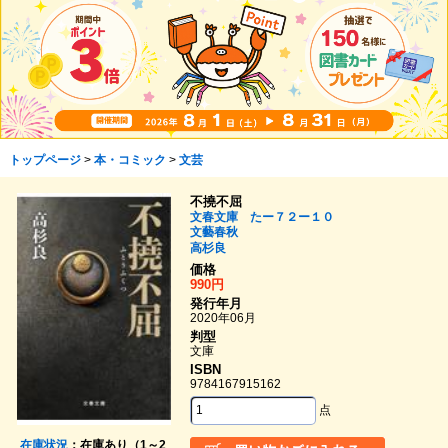
トップページ
>
本・コミック
>
文芸
不撓不屈
文春文庫 たー７２ー１０
文藝春秋
高杉良
価格
990円
発行年月
2020年06月
判型
文庫
ISBN
9784167915162
点
在庫状況
：在庫あり（1～2