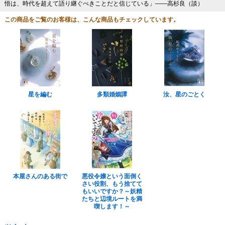
悟は、時代を超えて語り継ぐべきことだと信じている」――高杉良（談）
この商品をご覧のお客様は、こんな商品もチェックしています。
星を編む
多類婚姻譚
汝、星のごとく
本屋さんのある街で
悪役令嬢という面倒く
さい役割、もう捨てて
もいいですか？～妖精
たちと辺境ルートを満
喫します！～