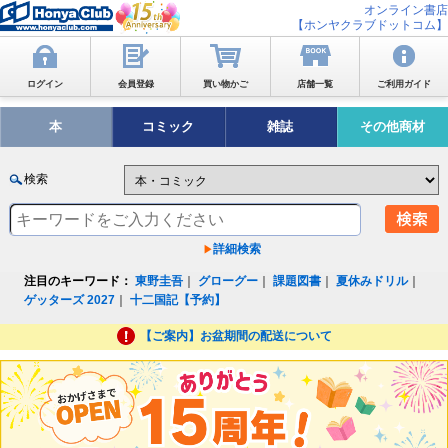
オンライン書店
【ホンヤクラブドットコム】
ログイン
会員登録
買い物かご
店舗一覧
ご利用ガイド
本
コミック
雑誌
その他商材
検索
詳細検索
注目のキーワード：
東野圭吾
｜
グローグー
｜
課題図書
｜
夏休みドリル
｜
ゲッターズ 2027
｜
十二国記【予約】
【ご案内】お盆期間の配送について