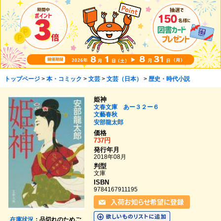
トップページ
>
本・コミック
>
文芸
>
文芸（日本）
>
歴史・時代小説
姫神
文春文庫 あー３２ー６
文藝春秋
安部龍太郎
価格
737円
発行年月
2018年08月
判型
文庫
ISBN
9784167911195
在庫状況
：品切れのためご