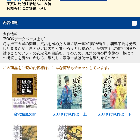
注文いただけません。入荷
お知らせにご登録下さい
内容情報
内容情報
[BOOKデータベースより]
時は推古天皇の御世。混乱を極めた大陸に統一国家“隋”が誕生。朝鮮半島は分裂
したままだが、東アジアは大きく変わろうとし始めた。聖徳太子は“隋”と国交を
結ぶことでアジアの安定化を目論む。そのため、九州の海の民宗像の一族にそ
の橋渡しを密かに命じる。果たして宗像一族は使命を果たせるのか？
この商品をご覧のお客様は、こんな商品もチェックしています。
金沢城嵐の間
ふりさけ見れば 上
ふりさけ見れば 下