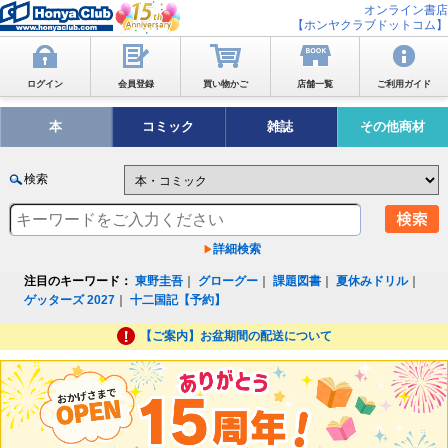
オンライン書店
【ホンヤクラブドットコム】
ログイン
会員登録
買い物かご
店舗一覧
ご利用ガイド
本
コミック
雑誌
その他商材
検索
詳細検索
注目のキーワード：
東野圭吾
｜
グローグー
｜
課題図書
｜
夏休みドリル
｜
ゲッターズ 2027
｜
十二国記【予約】
【ご案内】お盆期間の配送について