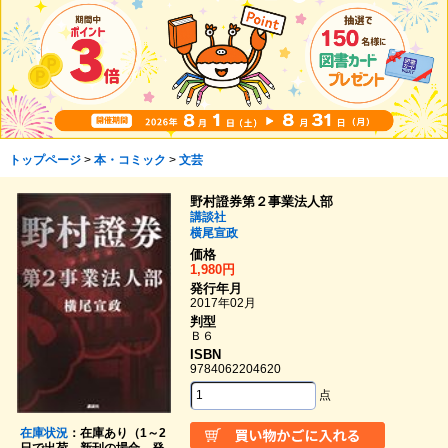
トップページ
>
本・コミック
>
文芸
野村證券第２事業法人部
講談社
横尾宣政
価格
1,980円
発行年月
2017年02月
判型
Ｂ６
ISBN
9784062204620
点
在庫状況
：在庫あり（1～2