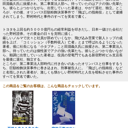
田淵義久氏に抜擢され、第二事業法人部へ。待っていたのはアクの強い先輩た
ち。彼らとぶつかりながら、出世していった著者は、やがて退社、独立。とこ
ろが、その後、オリンパス巨額粉飾決算事件で「飛ばしの指南役」として逮捕
されてしまう。野村時代と事件のすべてを実名で書く。
トヨタを上回る約５０００億円もの経常利益を叩きだし、日本一儲けた会社だ
った野村證券。その黄金の日々を克明に描く。
厳しいノルマで次々と社員が辞めていくなか、飛び込み営業で新人トップの成
績を上げ、「コミッション（手数料収入）亡者」とまで呼ばれるようになった
著者。後に社長になる「小タブチ」こと田淵義久氏に抜擢され、第二事業法人
部へ。待っていたのは個性派でアクの強い先輩たち。彼らとぶつかり合いなが
ら、順調に出世していった著者は、役員の登竜門でもある新宿野村ビル支店長
を最後に退社、独立する。
ところが、第二事業法人部時代に付き合いのあったオリンパスと仕事をするう
ち、巨額粉飾決算事件に巻き込まれ、刑事被告人に。「飛ばしの指南役」など
と名指しされた著者が、激しくも懐かしい野村時代と人生を暗転させた事件の
すべてを実名で書いた。
この商品をご覧のお客様は、こんな商品もチェックしています。