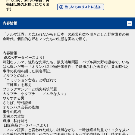
日で出荷、新刊の場合、発
売日以降のお届けになりま
す）
内容情報
「ノルマ証券」と言われながらも日本一の経常利益を叩きだした野村證券の黄
金時代。個性的な野村マンたちの生態を実名で描く。
内容情報
[BOOKデータベースより]
苛烈なノルマ、強烈な先輩たち、損失補填問題…バブル期の野村證券で、いち
ばん稼いだ男―「オリンパス巨額粉飾事件」で逮捕された著者が、黄金時代と
事件の真相を綴った実名手記。
ノルマとの闘い
「コミッション亡者」と呼ばれて
「主幹事」を奪え
ブラックマンデーと損失補填問題
大タブチ、小タブチ―「ノムラな人々」
やりすぎる男
さらば、野村證券
オリンパス会長の依頼
事件の真相
国税との攻防
逮捕―私は闘う
[日販商品データベースより]
「ノルマ証券」と言われた厳しい社風ながら、一時は経常利益でトヨタを抜い
た全盛期の野村證券。そのなかで著者は新人トップの成績を上げ、後の社長・