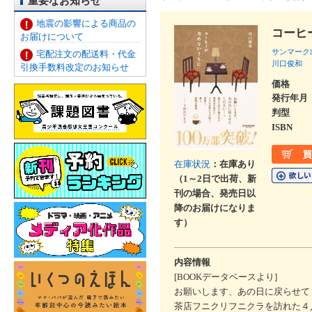
重要なお知らせ
地震の影響による商品の
コーヒ
お届けについて
サンマーク
宅配注文の配送料・代金
川口俊和
引換手数料改定のお知らせ
価格
発行年月
判型
ISBN
在庫状況
：在庫あり
（1～2日で出荷、新
刊の場合、発売日以
降のお届けになりま
す）
内容情報
[BOOKデータベースより]
お願いします、あの日に戻らせて
茶店フニクリフニクラを訪れた４