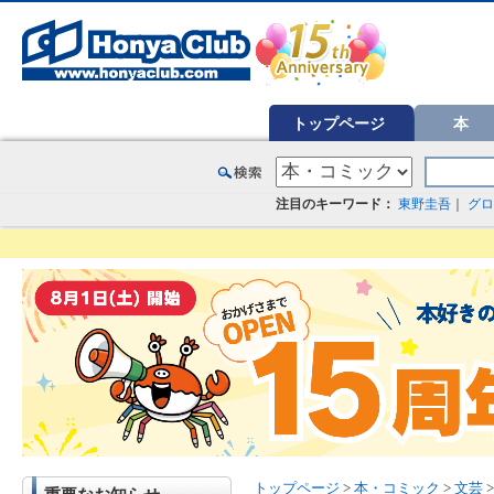
オンライン書店【ホンヤクラブ】はお好きな本屋での受け取りで送料無料！新刊予約・通販も。本（書籍）、雑誌、漫
トップページ
本
注目のキーワード：
東野圭吾
｜
グロ
トップページ
>
本・コミック
>
文芸