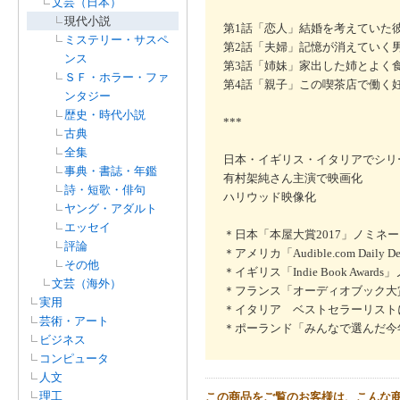
文芸（日本）
現代小説
第1話「恋人」結婚を考えていた
ミステリー・サスペ
第2話「夫婦」記憶が消えていく
ンス
第3話「姉妹」家出した姉とよく
ＳＦ・ホラー・ファ
第4話「親子」この喫茶店で働く
ンタジー
歴史・時代小説
***
古典
全集
日本・イギリス・イタリアでシリ
事典・書誌・年鑑
有村架純さん主演で映画化
詩・短歌・俳句
ハリウッド映像化
ヤング・アダルト
エッセイ
＊日本「本屋大賞2017」ノミネ
評論
＊アメリカ「Audible.com Daily
その他
＊イギリス「Indie Book Award
文芸（海外）
＊フランス「オーディオブック大賞
実用
＊イタリア ベストセラーリストに
芸術・アート
＊ポーランド「みんなで選んだ今年
ビジネス
コンピュータ
人文
理工
この商品をご覧のお客様は、こんな