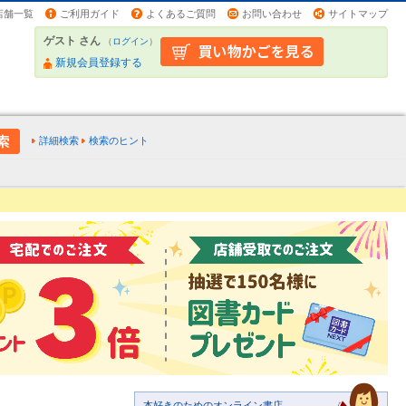
店舗一覧
ご利用ガイド
よくあるご質問
お問い合わせ
サイトマップ
ゲスト さん
（
ログイン
）
新規会員登録する
詳細検索
検索のヒント
本好きのためのオンライン書店