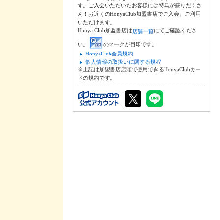
す。ご入会いただいたお客様には特典が盛りだくさ
ん！お近くのHonyaClub加盟書店でご入会、ご利用
いただけます。
Honya Club加盟書店は
にてご確認くださ
店舗一覧
い。
のマークが目印です。
HonyaClub会員規約
個人情報の取扱いに関する規程
※上記は加盟書店店頭で使用できるHonyaClubカー
ドの規約です。