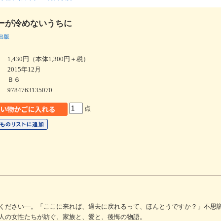
ーが冷めないうちに
出版
1,430円（本体1,300円＋税）
2015年12月
Ｂ６
9784763135070
点
ください―。「ここに来れば、過去に戻れるって、ほんとうですか？」不思
人の女性たちが紡ぐ、家族と、愛と、後悔の物語。