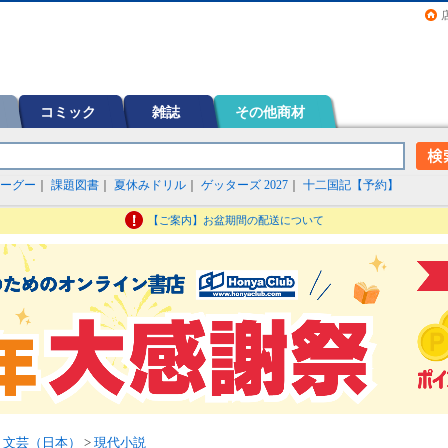
画（コミック）など在庫も充実
コミック
雑誌
その他商材
ーグー
｜
課題図書
｜
夏休みドリル
｜
ゲッターズ 2027
｜
十二国記【予約】
【ご案内】お盆期間の配送について
>
文芸（日本）
>
現代小説