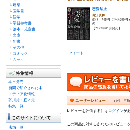
建築
恋愛禁止
医学書
長江俊和
語学
価格：748円（本体680円
学習参考書
税）
【2023年01月発売】
絵本・児童書
文庫
新書
その他
ツイート
コミック
ムック
特集情報
本日発売
新聞で紹介された本
メディア化情報
芥川賞・直木賞
ユーザーレビュー
（1件、平均
特集一覧
レビューを評価するには
ログイン
が
このサイトについて
この商品に対するあなたのレビュー
店舗一覧