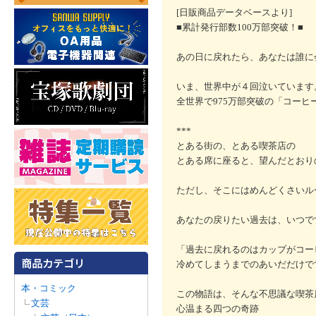
[日販商品データベースより]
■累計発行部数100万部突破！■
あの日に戻れたら、あなたは誰に
いま、世界中が４回泣いています
全世界で975万部突破の「コーヒ
***
とある街の、とある喫茶店の
とある席に座ると、望んだとおり
ただし、そこにはめんどくさいル
あなたの戻りたい過去は、いつで
「過去に戻れるのはカップがコー
冷めてしまうまでのあいだだけで
本・コミック
この物語は、そんな不思議な喫茶
文芸
心温まる四つの奇跡