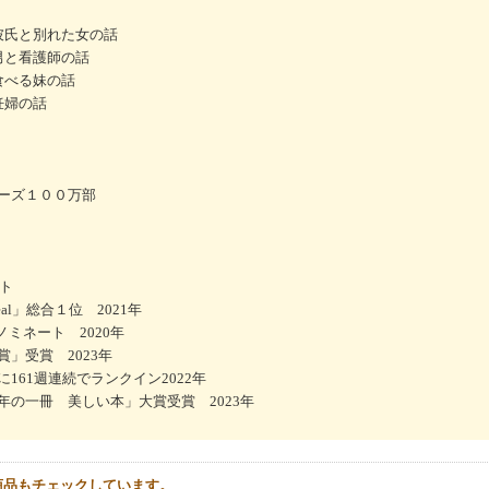
彼氏と別れた女の話
男と看護師の話
食べる妹の話
妊婦の話
ーズ１００万部
ート
 Deal」総合１位 2021年
s」ノミネート 2020年
」受賞 2023年
161週連続でランクイン2022年
の一冊 美しい本」大賞受賞 2023年
商品もチェックしています。