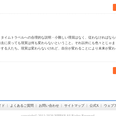
。タイムトラベルへの合理的な説明・小難しい理屈はなく、従わなければなら
過去に戻っても現実は何も変わらないということ。それ以外にも色々とじゃま
をする人たち。現実は変わらないけれど、自分が変わることにより未来が変わ
書店【ホンヤクラブ】はお好きな本屋での受け取りで送料無料！新刊予約・通販も。本（書籍）、雑誌、漫画（コミック）な
イド
よくあるご質問
お問い合わせ
サイトマップ
公式X
ウェブ
copyright© 2011-
2026 NIPPAN All Rights Reserved.