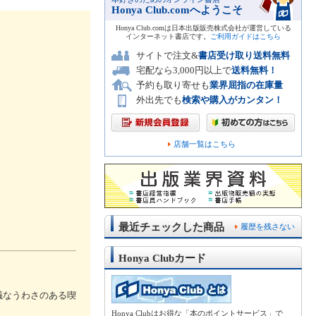
Honya Club.comへようこそ
Honya Club.comは日本出版販売株式会社が運営している
インターネット書店です。
ご利用ガイドはこちら
サイトで注文&
書店受け取り送料無料
宅配なら3,000円以上で
送料無料！
予約も取り寄せも
業界屈指の在庫量
外出先でも
検索や購入がカンタン！
店舗一覧はこちら
最近チェックした商品
履歴を残さない
Honya Clubカード
議なうわさのある喫
Honya Clubはお得な「本のポイントサービス」で