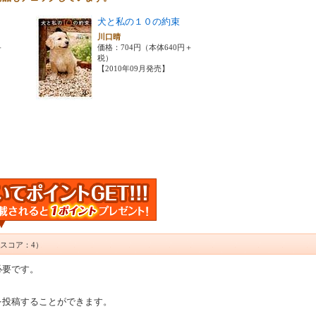
犬と私の１０の約束
川口晴
＋
価格：704円（本体640円＋
税）
【2010年09月発売】
スコア：4）
必要です。
を投稿することができます。