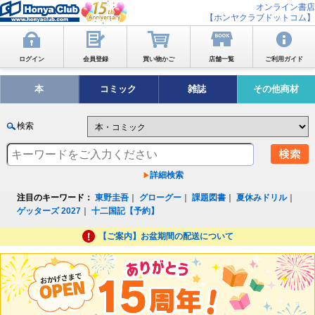
オンライン書店
【ホンヤクラブドットコム】
ログイン
会員登録
買い物かご
店舗一覧
ご利用ガイド
本
コミック
雑誌
その他商材
検索
詳細検索
注目のキーワード：
東野圭吾
｜
グローグー
｜
課題図書
｜
夏休みドリル
｜
ゲッターズ 2027
｜
十二国記【予約】
【ご案内】お盆期間の配送について