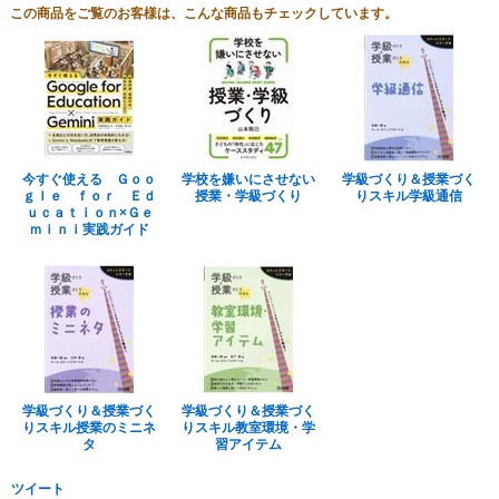
この商品をご覧のお客様は、こんな商品もチェックしています。
今すぐ使える Ｇｏｏ
学校を嫌いにさせない
学級づくり＆授業づく
ｇｌｅ ｆｏｒ Ｅｄ
授業・学級づくり
りスキル学級通信
ｕｃａｔｉｏｎ×Ｇｅ
ｍｉｎｉ実践ガイド
学級づくり＆授業づく
学級づくり＆授業づく
りスキル授業のミニネ
りスキル教室環境・学
タ
習アイテム
ツイート