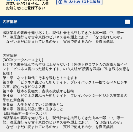
注文いただけません。入荷
お知らせにご登録下さい
内容情報
出版業界の裏表を知り尽くし、現代社会を批評してきた山本一郎、中川淳一
郎、漆原直行らが古今東西のビジネス書を遡上にあげ、「なぜ売れたのか」
「なぜいまだに読まれているのか」「実践で使えるのか」を徹底鼎談。
内容情報
[BOOKデータベースより]
ビジネス書を読んでも年収は上がらない！！阿佐ヶ谷ロフトＡの過激人気イベ
ント「ビジネス書ぶった斬りナイト」の３人組が“読書を武器に”生き残る知恵を
伝授！
第１章 ネット時代こそ本を読むとトクをする
第２章 「ビジネス書ぶった斬りナイト」プレイバック１―捨てるべきビジネ
ス書、読むべきビジネス書
第３章 駄本を見極め、古典を読破する技術
第４章 「ビジネス書ぶった斬りナイト」プレイバック２―ビジネス書業界の
呆れた舞台裏
第５章 人生を変えていく読書術とは
第６章 読書を武器に賢く生きること
[日販商品データベースより]
出版業界の裏表を知り尽くし、現代社会を批評してきた山本一郎、中川淳一
郎、漆原直行らが古今東西のビジネス書を遡上にあげ、「なぜ売れたのか」
「なぜいまだに読まれているのか」「実践で使えるのか」を徹底鼎談。