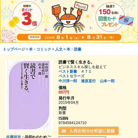
トップページ
>
本・コミック
>
人文
>
本・読書
読書で賢く生きる。
ビジネススキル探しを超えて
ベスト新書 ４７１
ベストセラーズ
中川淳一郎
漆原直行
山本一郎
価格
897円
発行年月
2015年04月
判型
新書
ISBN
9784584124710
在庫状況
：品切れのためご