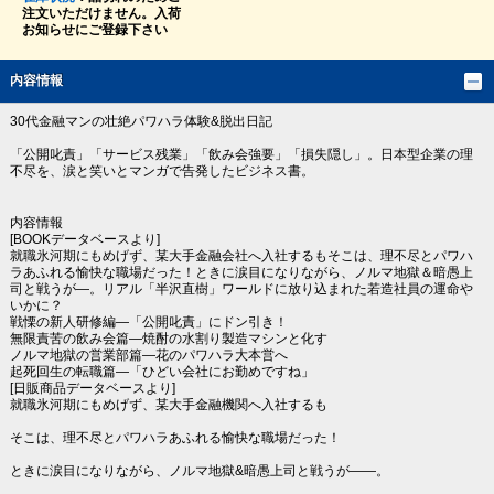
注文いただけません。入荷
お知らせにご登録下さい
内容情報
30代金融マンの壮絶パワハラ体験&脱出日記
「公開叱責」「サービス残業」「飲み会強要」「損失隠し」。日本型企業の理
不尽を、涙と笑いとマンガで告発したビジネス書。
内容情報
[BOOKデータベースより]
就職氷河期にもめげず、某大手金融会社へ入社するもそこは、理不尽とパワハ
ラあふれる愉快な職場だった！ときに涙目になりながら、ノルマ地獄＆暗愚上
司と戦うが―。リアル「半沢直樹」ワールドに放り込まれた若造社員の運命や
いかに？
戦慄の新人研修編―「公開叱責」にドン引き！
無限責苦の飲み会篇―焼酎の水割り製造マシンと化す
ノルマ地獄の営業部篇―花のパワハラ大本営へ
起死回生の転職篇―「ひどい会社にお勤めですね」
[日販商品データベースより]
就職氷河期にもめげず、某大手金融機関へ入社するも
そこは、理不尽とパワハラあふれる愉快な職場だった！
ときに涙目になりながら、ノルマ地獄&暗愚上司と戦うが――。