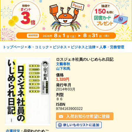
トップページ
>
本・コミック
>
ビジネス
>
ビジネスと法律
>
人事・労務管理
ロスジェネ社員のいじめられ日記
文藝春秋
山下和馬
価格
1,320円
発行年月
2014年03月
判型
Ｂ６
ISBN
9784163900322
在庫状況
：品切れのためご