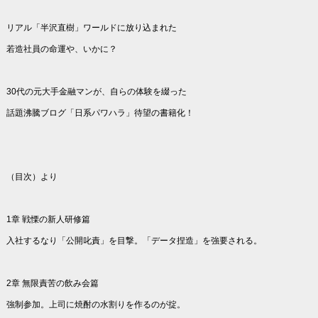
リアル「半沢直樹」ワールドに放り込まれた
若造社員の命運や、いかに？
30代の元大手金融マンが、自らの体験を綴った
話題沸騰ブログ「日系パワハラ」待望の書籍化！
（目次）より
1章 戦慄の新人研修篇
入社するなり「公開叱責」を目撃。「データ捏造」を強要される。
2章 無限責苦の飲み会篇
強制参加。上司に焼酎の水割りを作るのが掟。