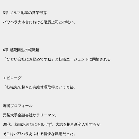
3章 ノルマ地獄の営業部篇
パワハラ大本営における暗愚上司との戦い。
4章 起死回生の転職篇
「ひどい会社にお勤めですね」と転職エージェントに同情される
エピローグ
「転職先で起きた有給休暇取得という奇跡」
著者プロフィール
元某大手金融会社サラリーマン。
30代。就職氷河期にもめげず、大志を抱き新卒入社するが
そこはパワハラあふれる愉快な職場だった。