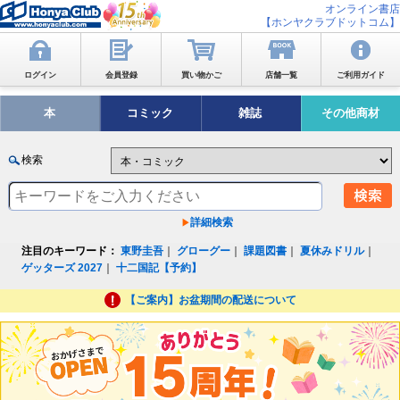
オンライン書店
【ホンヤクラブドットコム】
ログイン
会員登録
買い物かご
店舗一覧
ご利用ガイド
本
コミック
雑誌
その他商材
検索
詳細検索
注目のキーワード：
東野圭吾
｜
グローグー
｜
課題図書
｜
夏休みドリル
｜
ゲッターズ 2027
｜
十二国記【予約】
【ご案内】お盆期間の配送について