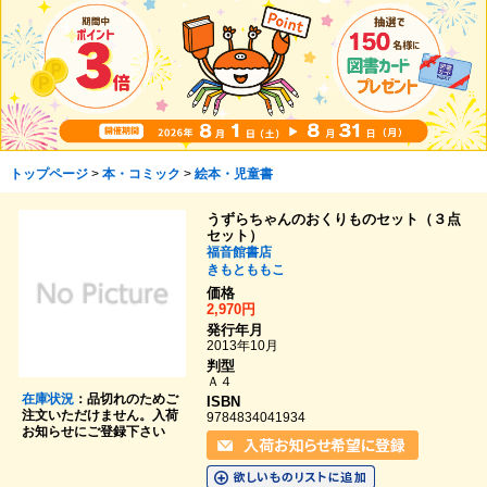
トップページ
>
本・コミック
>
絵本・児童書
うずらちゃんのおくりものセット（３点
セット）
福音館書店
きもとももこ
価格
2,970円
発行年月
2013年10月
判型
Ａ４
在庫状況
：品切れのためご
ISBN
注文いただけません。入荷
9784834041934
お知らせにご登録下さい