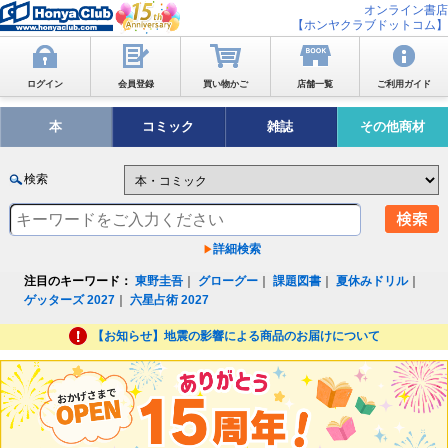
オンライン書店
【ホンヤクラブドットコム】
ログイン
会員登録
買い物かご
店舗一覧
ご利用ガイド
本
コミック
雑誌
その他商材
検索
詳細検索
注目のキーワード：
東野圭吾
｜
グローグー
｜
課題図書
｜
夏休みドリル
｜
ゲッターズ 2027
｜
六星占術 2027
【お知らせ】地震の影響による商品のお届けについて