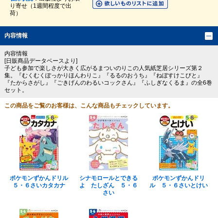
り寄せ（1週間程度で出
荷）
内容情報
内容情報
[日販商品データベースより]
子ども参加で楽しさが大きく広がるまついのりこの人気紙芝居シリーズ第２
集。『むくむくぽっかりほんわりこ』『るるのおうち』『ねぼすけこびと』
『たからさがし』『ごきげんのわるいコックさん』『ふしぎなくるま』の全6巻
セット。
この商品をご覧のお客様は、こんな商品もチェックしています。
ポケモンずかんドリル
シナモロールとできる
ポケモンずかんドリ
５・６さいカタカナ
よ たしざん ５・６
ル ５・６さいとけい
さい