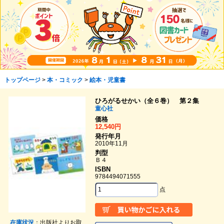
トップページ
>
本・コミック
>
絵本・児童書
ひろがるせかい（全６巻） 第２集
童心社
価格
12,540円
発行年月
2010年11月
判型
Ｂ４
ISBN
9784494071555
点
在庫状況
：出版社よりお取