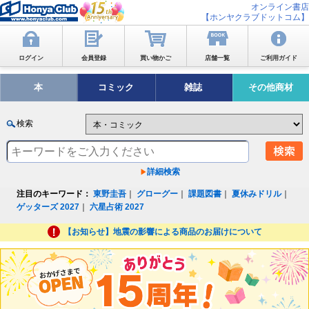
オンライン書店
【ホンヤクラブドットコム】
ログイン
会員登録
買い物かご
店舗一覧
ご利用ガイド
本
コミック
雑誌
その他商材
検索
詳細検索
注目のキーワード：
東野圭吾
｜
グローグー
｜
課題図書
｜
夏休みドリル
｜
ゲッターズ 2027
｜
六星占術 2027
【お知らせ】地震の影響による商品のお届けについて